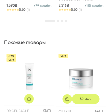
BAKUCHIOL AMPOULE 100
1,590₴
2,316₴
+
79
кешбек
+
115
кешбек
5.00
(1)
5.00
(1)
Похожие товары
-17%
ХИТ
ХИТ
Вход
Регистрация
Номер телефона
50 мл
DR.CEURACLE
CUSKIN