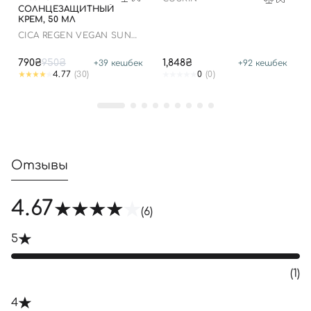
СОЛНЦЕЗАЩИТНЫЙ
КРЕМ, 50 МЛ
Отправляя форму для авторизации/регистрации, вы
СICA REGEN VEGAN SUN
принимаете условия
Пользовательские соглашения
GEL SPF50+ PA++++
790₴
950₴
1,848₴
+
39
кешбек
+
92
кешбек
Далее
4.77
(30)
0
(0)
Войти с помощью e-mail
Отзывы
4.67
(6)
5
(1)
4