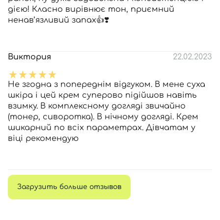
дією! Класно вирівнює тон, приємний
ненав’язливий запах👍❣️
Виктория
22.02.2023
Не згодна з попереднім відгуком. В мене суха
шкіра і цей крем суперово підійшов навіть
взимку. В комплексному догляді звичайно
(тонер, сиворотка). В нічному догляді. Крем
шикарний по всіх параметрах. Дівчатам у
віці рекомендую
Загрузить больше отзывов