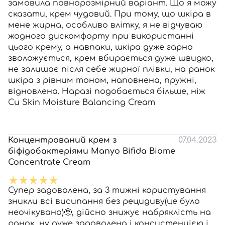
замовила повнорозмірний варіант. Що я можу
сказати, крем чудовий. При тому, що шкіра в
мене жирна, особливо влітку, я не відчуваю
жодного дискомфорту при використанні
цього крему, а навпаки, шкіра дуже гарно
зволожується, крем вбирається дуже швидко,
не залишає після себе жирної плівки, на ранок
шкіра з рівним тоном, наповнена, пружні,
відновлена. Наразі подобається більше, ніж
Cu Skin Moisture Balancing Cream
Концентрований крем з
07.04.2023
біфідобактеріями Manyo Bifida Biome
Concentrate Cream
Супер задоволена, за 3 тижні користування
зникли всі висипання без рецидиву(це було
неочікувано)🥹, дійсно знижує набряклість на
ранок, ну дуже задоволена і консистенцією і