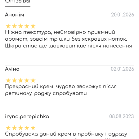
Отзывы
Анонім
20.01.2026
Ніжна текстура, неймовірно приємний
аромат, зовсім трішки без яскравих ноток.
Шкіра стає ще шовковитіше після нанесення
Аліна
02.01.2026
Прекрасний крем, чудово зволожує після
ретинолу, раджу спробувати
iryna.perepichka
08.08.2023
Спробувала даний крем в пробнику і одразу