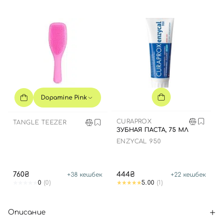
Dopamine Pink
CURAPROX
TANGLE TEEZER
ЗУБНАЯ ПАСТА, 75 МЛ
ENZYCAL 950
760₴
444₴
+
38
кешбек
+
22
кешбек
0
(0)
5.00
(1)
Описание