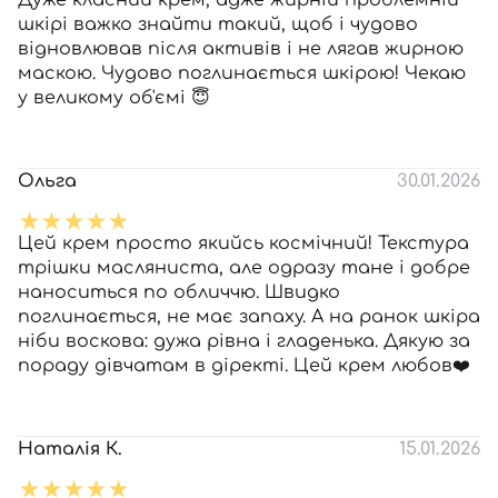
Дуже класний крем, адже жирній проблемній
шкірі важко знайти такий, щоб і чудово
відновлював після активів і не лягав жирною
маскою. Чудово поглинається шкірою! Чекаю
у великому об'ємі 😇
Ольга
30.01.2026
Цей крем просто якийсь космічний! Текстура
трішки масляниста, але одразу тане і добре
наноситься по обличчю. Швидко
поглинається, не має запаху. А на ранок шкіра
ніби воскова: дужа рівна і гладенька. Дякую за
пораду дівчатам в діректі. Цей крем любов❤️
Наталія К.
15.01.2026