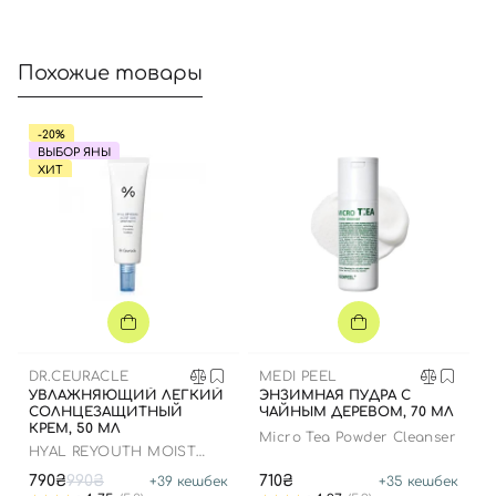
Похожие товары
Вход
Регистрация
-20%
ВЫБОР ЯНЫ
ХИТ
Номер телефона
Отправляя форму для авторизации/регистрации, вы
принимаете условия
Пользовательские соглашения
Далее
DR.CEURACLE
MEDI PEEL
УВЛАЖНЯЮЩИЙ ЛЕГКИЙ
ЭНЗИМНАЯ ПУДРА С
СОЛНЦЕЗАЩИТНЫЙ
ЧАЙНЫМ ДЕРЕВОМ, 70 МЛ
Войти с помощью e-mail
КРЕМ, 50 МЛ
Micro Tea Powder Cleanser
HYAL REYOUTH MOIST
SUN SPF 50/PA++++
790₴
990₴
710₴
+
39
кешбек
+
35
кешбек