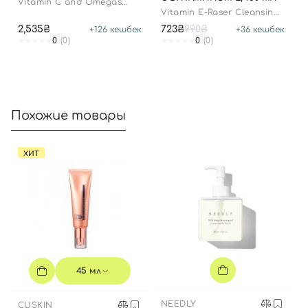
Vitamin C and Omegas
Cleansing Balm
Vitamin E-Raser Cleansing
Oil
2,535₴
723₴
990₴
+
126
кешбек
+
36
кешбек
0
(0)
0
(0)
Похожие товары
Вход
Регистрация
ХИТ
Номер телефона
Отправляя форму для авторизации/регистрации, вы
принимаете условия
Пользовательские соглашения
45 мл
Далее
NEEDLY
CUSKIN