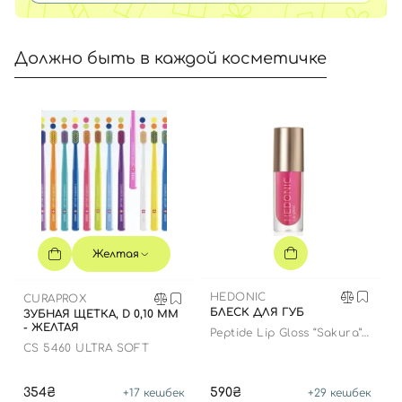
Должно быть в каждой косметичке
Желтая
HEDONIC
CURAPROX
БЛЕСК ДЛЯ ГУБ
ЗУБНАЯ ЩЕТКА, D 0,10 ММ
- ЖЕЛТАЯ
Peptide Lip Gloss “Sakura”
limited edition
CS 5460 ULTRA SOFT
354₴
590₴
+
17
кешбек
+
29
кешбек