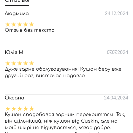
Отзывы
Людмила
24.12.2024
Отзыв без текста
Юлія М.
07.07.2024
Дуже гарне обслуговування! Кушон беру вже
другий раз, вистачає надовго
Оксана
24.04.2024
Кушон сподобався гарним перекриттям. Так,
він щільніший, ніж кушон від Cuskin, але на
моїй шкірі не відчувається, лягає добре.