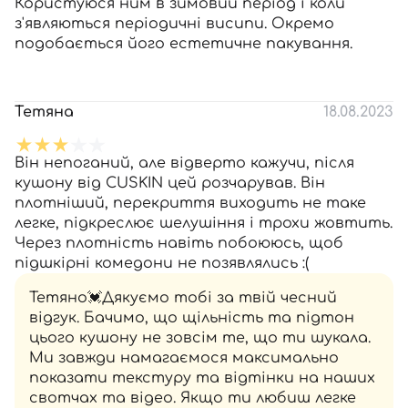
Користуюся ним в зимовий період і коли
з'являються періодичні висипи. Окремо
подобається його естетичне пакування.
Тетяна
18.08.2023
Він непоганий, але відверто кажучи, після
кушону від CUSKIN цей розчарував. Він
плотніший, перекриття виходить не таке
легке, підкреслює шелушіння і трохи жовтить.
Через плотність навіть побоююсь, щоб
підшкірні комедони не позявлялись :(
Тетяно💓Дякуємо тобі за твій чесний
відгук. Бачимо, що щільність та підтон
цього кушону не зовсім те, що ти шукала.
Ми завжди намагаємося максимально
показати текстуру та відтінки на наших
свотчах та відео. Якщо ти любиш легке