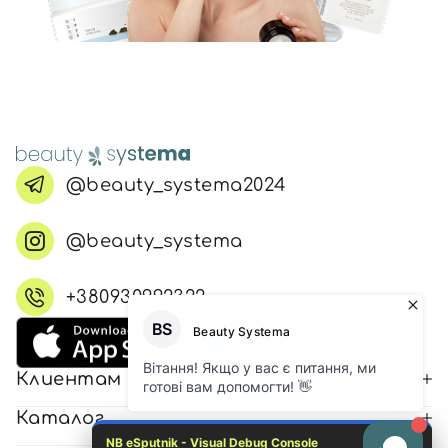
@beauty_systema2024
@beauty_systema
+380930992322
Клиентам
Каталог
NB eSputnik - Visual Debug Console