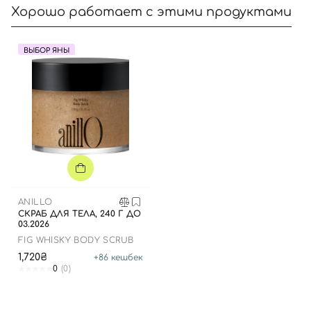
Хорошо работает с этими продуктами
ВЫБОР ЯНЫ
Вход
Регистрация
Номер телефона
ANILLO
СКРАБ ДЛЯ ТЕЛА, 240 Г ДО
03.2026
Отправляя форму для авторизации/регистрации, вы
FIG WHISKY BODY SCRUB
принимаете условия
Пользовательские соглашения
1,720₴
+
86
кешбек
0
(0)
Далее
Войти с помощью e-mail