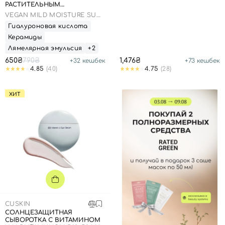
РАСТИТЕЛЬНЫМ
СКВАЛАНОМ, 50 МЛ
VEGAN MILD MOISTURE SUN
SPF 50+ PA++++
Гиалуроновая кислота
Керамиды
Лямелярная эмульсия
+2
650₴
790₴
1,476₴
+
32
кешбек
+
73
кешбек
Вход
Регистрация
4.85
(40)
4.75
(28)
ХИТ
Номер телефона
Отправляя форму для авторизации/регистрации, вы
принимаете условия
Пользовательские соглашения
Далее
Войти с помощью e-mail
CUSKIN
СОЛНЦЕЗАЩИТНАЯ
СЫВОРОТКА С ВИТАМИНОМ