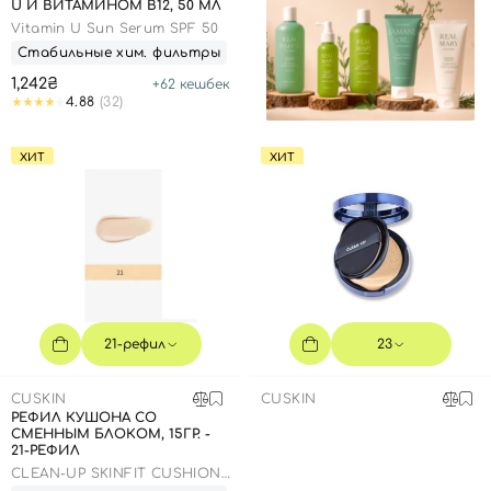
U И ВИТАМИНОМ В12, 50 МЛ
Vitamin U Sun Serum SPF 50
Стабильные хим. фильтры
1,242₴
+
62
кешбек
4.88
(32)
ХИТ
ХИТ
21-рефил
23
CUSKIN
CUSKIN
РЕФИЛ КУШОНА СО
СМЕННЫМ БЛОКОМ, 15ГР. -
21-РЕФИЛ
CLEAN-UP SKINFIT CUSHION
PACT (SPF 50+/PA+++)