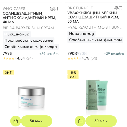
SPF-средства с тоном
Точечные от прыщей
SPF для волос
Для детей
DR.CEURACLE
WHO CARES
Кремы для тела с SPF
Миниатюры
Специальный уход
Дезодоранты
УВЛАЖНЯЮЩИЙ ЛЕГКИЙ
СОЛНЦЕЗАЩИТНЫЙ
СОЛНЦЕЗАЩИТНЫЙ КРЕМ,
АНТИОКСИДАНТНЫЙ КРЕМ,
Карбокситерапия
Для детей
Интимный уход
50 МЛ
40 МЛ
Бьюти Гаджеты
Для мужчин
Автозагар
HYAL REYOUTH MOIST SUN
BIFIDA BARRIER SUN CREAM
SPF 50/PA++++
Ниацинамид
Ниацинамид
Автозагар
Стабильные хим. фильтры
Про,пребиотики,лизаты
Наборы
Стабильные хим. фильтры
799₴
790₴
990₴
+
39
кешбек
+
39
кешбек
Шея и декольте
4.54
(24)
4.75
(53)
Для детей
ХИТ
-19%
Для мужчин
ХИТ
50 мл
50 мл