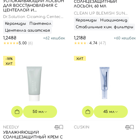
УСПОКАИВАЮЩИЙ ЛОСЬОН
СОЛНЦЕЗАЩИТНЫЙ
ДЛЯ ВОССТАНОВЛЕНИЯ С
ЛОСЬОН, 60 МЛ
ЦЕНТЕЛЛОЙ И
CLEAN UP BLEMISH SUN
ПАНТЕНОЛОМ, 100 МЛ
Dr.Solution Cicaming Centeca
LOTION SPF 50+ PA++++
Керамиды
Ниацинамид
B5 Lotion
Керамиды
Пантенол
Стабильные хим. фильтры
Центелла азиатская
1,248₴
1,218₴
+
62
кешбек
+
60
кешбек
5.00
(6)
4.74
(47)
-18%
ХИТ
ХИТ
50 мл
45 мл
NEEDLY
CUSKIN
УВЛАЖНЯЮЩИЙ
СОЛНЦЕЗАЩИТНЫЙ КРЕМ С