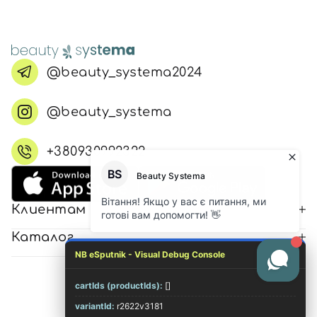
@beauty_systema2024
@beauty_systema
+380930992322
Клиентам
Каталог
NB eSputnik - Visual Debug Console
cartIds (productIds):
[]
© 2026 Все права защищены
variantId:
r2622v3181