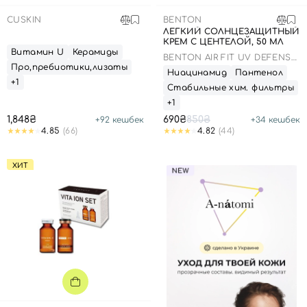
CUSKIN
BENTON
ЛЕГКИЙ СОЛНЦЕЗАЩИТНЫЙ
КРЕМ С ЦЕНТЕЛОЙ, 50 МЛ
Витамин U
Керамиды
BENTON AIR FIT UV DEFENSE
Про,пребиотики,лизаты
SUN CREAM SPF50
Ниацинамид
Пантенол
+1
Стабильные хим. фильтры
+1
1,848₴
690₴
850₴
+
92
кешбек
+
34
кешбек
4.85
(66)
4.82
(44)
ХИТ