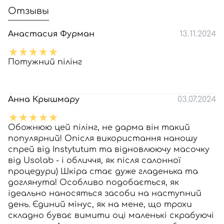
Отзывы
Анастасия Фурман
13.11.2024
Потужний пілінг
Анна Крышмару
03.07.2024
Обожнюю цей пілінг, не дарма він такий
популярний! Опісля використання наношу
спрей від Instytutum та відновлюючу масочку
від Usolab - і обличчя, як після салонної
процедури) Шкіра стає дуже гладенька та
доглянута! Особливо подобається, як
ідеально наносяться засоби на наступний
день. Єдиний мінус, як на мене, що трохи
складно буває вимити оці маленькі скрабуючі