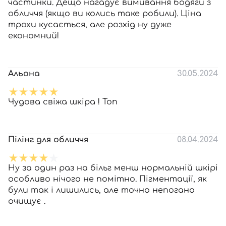
частинки. Дещо нагадує вимивання бодяги з
обличчя (якщо ви колись таке робили). Ціна
трохи кусається, але розхід ну дуже
економний!
Альона
30.05.2024
Чудова свіжа шкіра ! Топ
Пілінг для обличчя
08.04.2024
Ну за один раз на більг менш нормальній шкірі
особливо нічого не помітно. Пігментації, як
були так і лишились, але точно непогано
очищує .