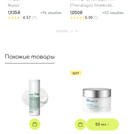
Repair
(Theralogic) Madecell
Derma Repair B5 Toner
1,935₴
1,050₴
+
96
кешбек
+
52
кешбек
4.57
(7)
5.00
(1)
Похожие товары
Вход
Регистрация
ХИТ
Номер телефона
Отправляя форму для авторизации/регистрации, вы
принимаете условия
Пользовательские соглашения
Далее
50 мл