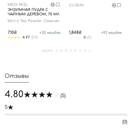
Войти с помощью e-mail
MEDI PEEL
CUSKIN
ЭНЗИМНАЯ ПУДРА С
ЧАЙНЫМ ДЕРЕВОМ, 70 МЛ
Micro Tea Powder Cleanser
710₴
1,848₴
+
35
кешбек
+
92
кешбек
4.97
(59)
0
(0)
Отзывы
4.80
(5)
5
(0)