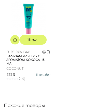
Вход
Регистрация
Номер телефона
15 мл
PURE PAW PAW
БАЛЬЗАМ ДЛЯ ГУБ С
Отправляя форму для авторизации/регистрации, вы
АРОМАТОМ КОКОСА, 15
принимаете условия
Пользовательские соглашения
МЛ
COCONUT
Далее
225₴
+
11
кешбек
0
(0)
Войти с помощью e-mail
Похожие товары