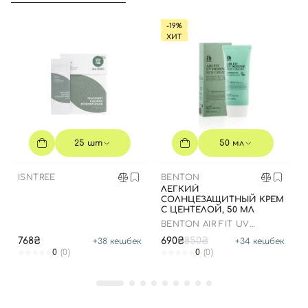
-19%
ХИТ
25 шт
50 мл
ISNTREE
BENTON
ЛЕГКИЙ
СОЛНЦЕЗАЩИТНЫЙ КРЕМ
С ЦЕНТЕЛОЙ, 50 МЛ
BENTON AIR FIT UV
DEFENSE SUN CREAM
768₴
690₴
850₴
+
38
кешбек
+
34
кешбек
SPF50
0
(0)
0
(0)