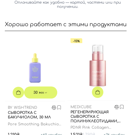
Оплачивайте как удобно — картой, частями или при
получении.
Хорошо работает с этими продуктами
-15%
Вход
Регистрация
Номер телефона
30 мл
Отправляя форму для авторизации/регистрации, вы
принимаете условия
Пользовательские соглашения
MEDICUBE
BY WISHTREND
Далее
РЕГЕНЕРИРУЮЩАЯ
СЫВОРОТКА С
СЫВОРОТКА С
БАКУЧИОЛОМ, 30 МЛ
ПОЛИНУКЛЕОТИДАМИ,
Pore Smoothing Bakuchiol
Войти с помощью e-mail
ЭКЗОСОМАМИ И
PDNR Pink Collagen
Serum
СПИКУЛАМИ, 30 МЛ
Exosome Shot 7500
1,210₴
1,521₴
1,790₴
+
60
кешбек
+
76
кешбек