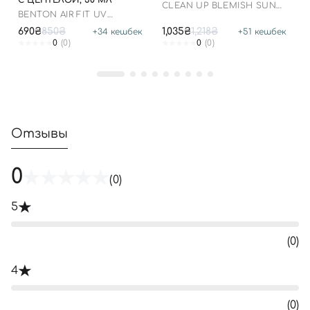
С ЦЕНТЕЛОЙ, 50 МЛ
CLEAN UP BLEMISH SUN
BENTON AIR FIT UV
LOTION SPF 50+ PA++++
DEFENSE SUN CREAM
690₴
850₴
1,035₴
1,218₴
+
34
кешбек
+
51
кешбек
SPF50
0
(0)
0
(0)
Отзывы
0
(0)
5
(0)
4
(0)