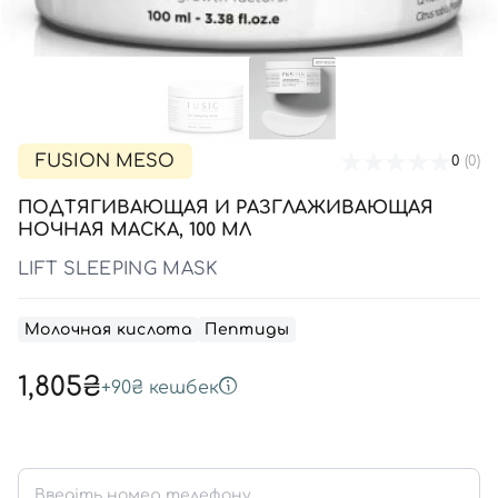
SPF-средства с тоном
Точечные от прыщей
SPF для волос
Для детей
Кремы для тела с SPF
Миниатюры
Специальный уход
Дезодоранты
Карбокситерапия
Для детей
Интимный уход
Бьюти Гаджеты
Для мужчин
Автозагар
Автозагар
FUSION MESO
0
(0)
Наборы
ПОДТЯГИВАЮЩАЯ И РАЗГЛАЖИВАЮЩАЯ
Шея и декольте
НОЧНАЯ МАСКА, 100 МЛ
Для детей
LIFT SLEEPING MASK
Для мужчин
Молочная кислота
Пептиды
1,805₴
+
90₴
кешбек