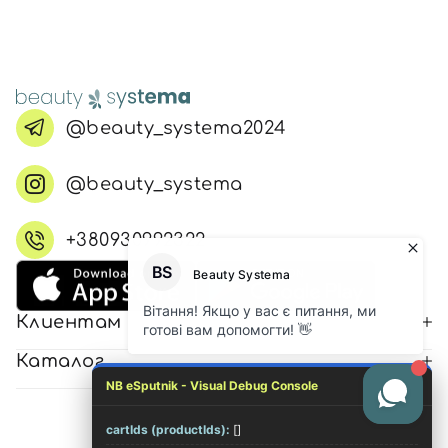
@beauty_systema2024
@beauty_systema
+380930992322
Клиентам
Каталог
NB eSputnik - Visual Debug Console
cartIds (productIds):
[]
© 2026 Все права защищены