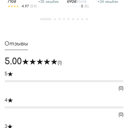
710₴
690₴
850₴
+
35
кешбек
+
34
кешбек
SPF50
4.97
(59)
0
(0)
Отзывы
5.00
(1)
5
(0)
4
(0)
3