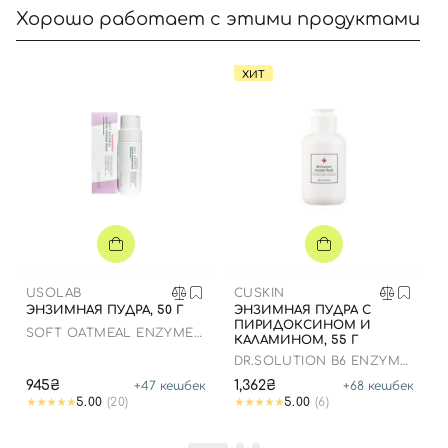
Хорошо работает с этими продуктами
ХИТ
Вход
Регистрация
Номер телефона
USOLAB
CUSKIN
ЭНЗИМНАЯ ПУДРА, 50 Г
ЭНЗИМНАЯ ПУДРА С
Отправляя форму для авторизации/регистрации, вы
ПИРИДОКСИНОМ И
SOFT OATMEAL ENZYME
КАЛАМИНОМ, 55 Г
принимаете условия
Пользовательские соглашения
POWDER WASH
DR.SOLUTION B6 ENZYME
POWDER WASH
Далее
945₴
1,362₴
+
47
кешбек
+
68
кешбек
5.00
(20)
5.00
(6)
Войти с помощью e-mail