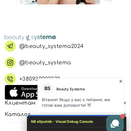
@beauty_systema2024
@beauty_systema
+380930992322
Клиентам
Каталог
NB eSputnik - Visual Debug Console