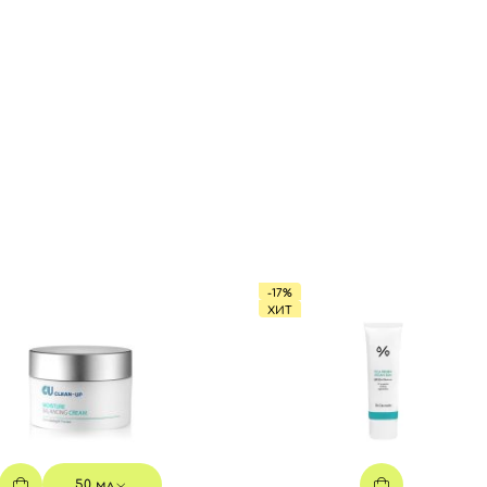
-17%
ХИТ
50 мл