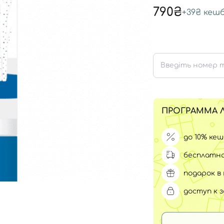
Для обличчя
790₴
+
39₴
кешб
СПФ защита для детей
вары
Для зоны век
ПРОГРАММА 
до 10% ке
бесплатна
подарок в 
доступ к 