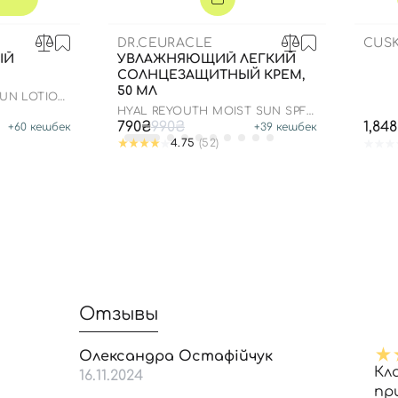
Далее
DR.CEURACLE
CUSK
ЫЙ
УВЛАЖНЯЮЩИЙ ЛЕГКИЙ
Войти с помощью e-mail
СОЛНЦЕЗАЩИТНЫЙ КРЕМ,
50 МЛ
SUN LOTION
HYAL REYOUTH MOIST SUN SPF
50/PA++++
790₴
990₴
1,84
+
60
кешбек
+
39
кешбек
4.75
(52)
Отзывы
Олександра Остафійчук
Кл
16.11.2024
пр