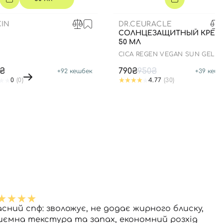
IN
DR.CEURACLE
СОЛНЦЕЗАЩИТНЫЙ КРЕМ
50 МЛ
СICA REGEN VEGAN SUN GEL
SPF50+ PA++++
8₴
790₴
950₴
+
92
кешбек
+
39
кешб
0
(0)
4.77
(30)
асний спф: зволожує, не додає жирного блиску,
иємна текстура та запах, економний розхід