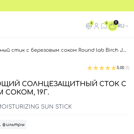
0
0
0
RU
зовым соком Round lab Birch Juice Moisturizing Sun Stick, 19 г
5.00
(1)
ЩИЙ СОЛНЦЕЗАЩИТНЫЙ СТОК С
 СОКОМ, 19Г.
MOISTURIZING SUN STICK
. фильтры