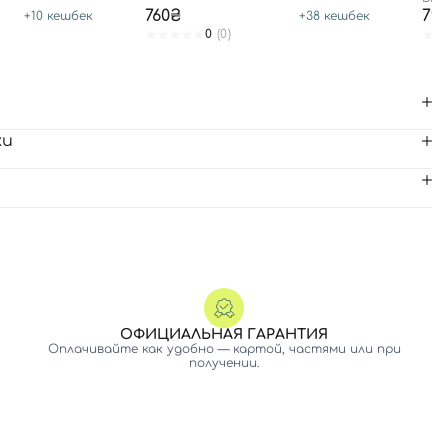
760₴
79
+
10
кешбек
+
38
кешбек
0
(0)
ки
ОФИЦИАЛЬНАЯ ГАРАНТИЯ
Оплачивайте как удобно — картой, частями или при
получении.