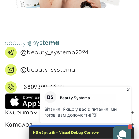
@beauty_systema2024
@beauty_systema
+380930992322
Клиентам
Каталог
NB eSputnik - Visual Debug Console