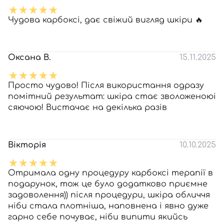
Чудова карбоксі, дає свіжий вигляд шкіри 🔥
Оксана В.
15.11.2025
Просто чудово! Після використання одразу
помітний результат: шкіра стає зволоженоюі
сяючою! Вистачає на декілька разів
Вікторія
10.10.2025
Отримала одну процедуру карбоксі терапії в
подарунок, тож це було додатково приємне
задоволення)) після процедури, шкіра обличчя
ніби стала плотніша, наповнена і явно дуже
гарно себе почуває, ніби випити якийсь