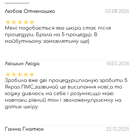
Любов Отченашко
03.08.2026
Мені подобається яка шкіра стає після
процедури. Брала на 5 процедур. В
майбутньому замовлятиму ще)
Люшин Люда
10.03.2026
Зробила вже дві процедури,планую зробити 5
Якраз ПМС,зазвичай це висипання нові,а то
ходжу дивлюсь на себе і розумію,що маю
навпаки рівний тон і зволожену,приємну на
дотик шкіру
Ганна Гнатюк
22.12.2025