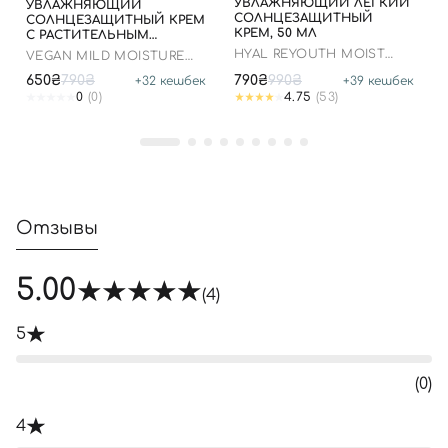
УВЛАЖНЯЮЩИЙ ЛЕГКИЙ
УВЛАЖНЯЮЩИЙ
СОЛНЦЕЗАЩИТНЫЙ
СОЛНЦЕЗАЩИТНЫЙ КРЕМ
КРЕМ, 50 МЛ
С РАСТИТЕЛЬНЫМ
СКВАЛАНОМ, 50 МЛ
HYAL REYOUTH MOIST
VEGAN MILD MOISTURE
SUN SPF 50/PA++++
SUN SPF 50+ PA++++
650₴
790₴
790₴
990₴
+
32
кешбек
+
39
кешбек
0
(0)
4.75
(53)
Отзывы
5.00
(4)
5
(0)
4