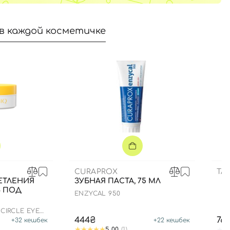
в каждой косметичке
CURAPROX
TA
ЕТЛЕНИЯ
ЗУБНАЯ ПАСТА, 75 МЛ
В ПОД
ENZYCAL 950
 CIRCLE EYE
444₴
76
+
32
кешбек
+
22
кешбек
5.00
(1)