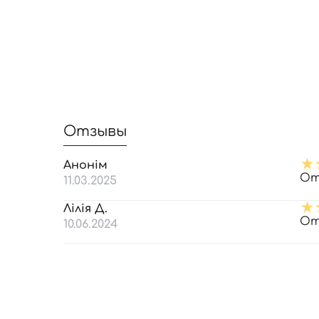
Отзывы
Анонім
От
11.03.2025
Лілія Д.
От
10.06.2024