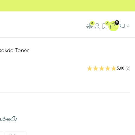
0
0
0
RU
okdo Toner
5.00
(2)
шбек