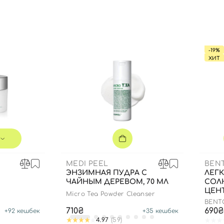
Вы еще не добавили товары в корзину
Отправляя форму для авторизации/регистрации, вы
принимаете условия
Пользовательские соглашения
-19%
Далее
ХИТ
Войти с помощью e-mail
MEDI PEEL
BEN
ЭНЗИМНАЯ ПУДРА С
ЛЕГ
ЧАЙНЫМ ДЕРЕВОМ, 70 МЛ
СОЛ
ЦЕНТ
Micro Tea Powder Cleanser
BENTO
SUN 
710₴
690₴
+
92
кешбек
+
35
кешбек
4.97
(59)