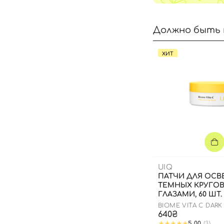
Должно быть 
ХИТ
UIQ
ПАТЧИ ДЛЯ ОСВ
ТЕМНЫХ КРУГО
ГЛАЗАМИ, 60 ШТ.
BIOME VITA C DARK
PATCH
640₴
5.00
(3)