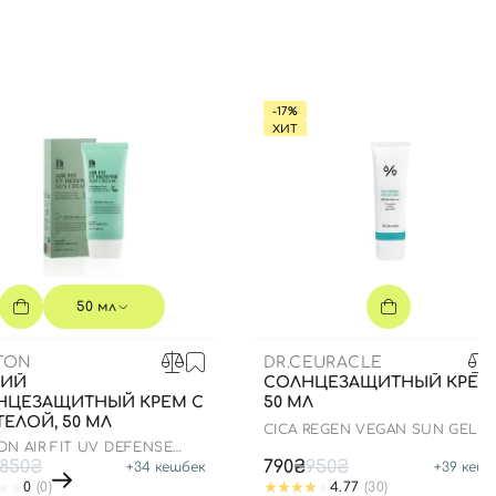
-17%
ХИТ
50 мл
TON
DR.CEURACLE
КИЙ
СОЛНЦЕЗАЩИТНЫЙ КРЕМ
НЦЕЗАЩИТНЫЙ КРЕМ С
50 МЛ
ЕЛОЙ, 50 МЛ
СICA REGEN VEGAN SUN GEL
SPF50+ PA++++
N AIR FIT UV DEFENSE
CREAM SPF50
850₴
790₴
950₴
+
34
кешбек
+
39
кешб
0
(0)
4.77
(30)