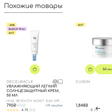
Похожие товары
-20%
ХИТ
ВЫБОР ЯНЫ
ХИТ
50 мл
DR.CEURACLE
CUSKIN
УВЛАЖНЯЮЩИЙ ЛЕГКИЙ
СОЛНЦЕЗАЩИТНЫЙ КРЕМ,
50 МЛ
HYAL REYOUTH MOIST SUN SPF
50/PA++++
790₴
990₴
1,848₴
+
39
кешбек
4.75
(52)
0
(0)