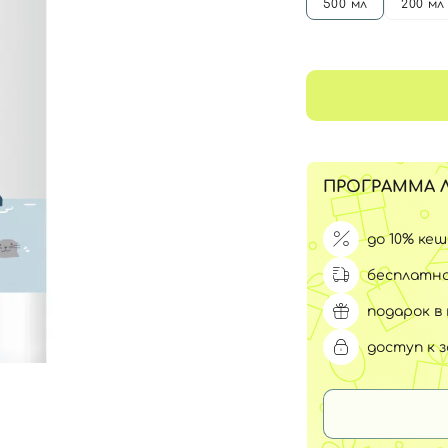
Для обличчя
500 мл
200 мл
СПФ защита для детей
вары
Для зоны век
ПРОГРАММА 
до 10% ке
бесплатна
подарок в 
доступ к 