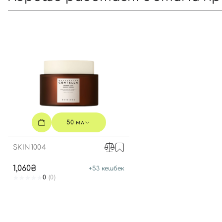
50 мл
SKIN1004
1,060₴
+
53
кешбек
0
(0)