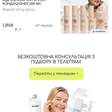
ВІДНОВЛЮЮЧИЙ СПРЕЙ-
КОНДИЦІОНЕР, 250 МЛ
Regenerating spray
conditioner
Номер телефону
1,350₴
+
67
кешбек
0
(0)
Відправляючи форму для авторизації/реєстрації ви
приймаєте умови
Угоди користувача
Далі
БЕЗКОШТОВНА КОНСУЛЬТАЦІЯ З
ПІДБОРУ В ТЕЛЕГРАМ
Увійти за допомогою e-mail
Перейти у телеграм