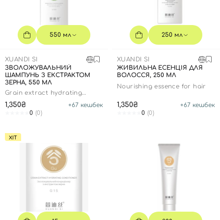
SPF-засоби з тоном
Точкові від прищів
SPF для волосся
Для дітей
Креми для тіла з SPF
Мініатюри
Спеціальний догляд
Дезодоранти
Карбоксітерапія
Для дітей
Засоби для інтимної гігієни
550 мл
250 мл
Бʼюті гаджети
Для чоловіків
Автозасмага для тіла
XUANDI SI
XUANDI SI
Автозасмага
ЗВОЛОЖУВАЛЬНИЙ
ЖИВИЛЬНА ЕСЕНЦІЯ ДЛЯ
ШАМПУНЬ З ЕКСТРАКТОМ
ВОЛОССЯ, 250 МЛ
Набори
ЗЕРНА, 550 МЛ
Nourishing essence for hair
Grain extract hydrating
Шия і декольте
shampoo
1,350₴
1,350₴
+
67
кешбек
+
67
кешбек
Для чоловіків
0
(0)
0
(0)
Для дітей
ХІТ