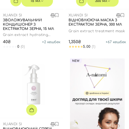
15 мл
300 мл
XUANDI SI
XUANDI SI
ЗВОЛОЖУВАЛЬНИЙ
ВІДНОВЛЮЮЧА МАСКА З
КОНДИЦІОНЕР З
ЕКСТРАКТОМ ЗЕРНА, 300 МЛ
ЕКСТРАКТОМ ЗЕРНА, 15 МЛ
Grain extract treatment mask
Grain extract hydrating
conditioner
40₴
1,350₴
+
2
кешбек
+
67
кешбек
0
(0)
5.00
(1)
XUANDI SI
Вхід
Реєстрація