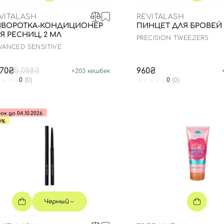
VITALASH
REVITALASH
ВОРОТКА-КОНДИЦИОНЕР
ПИНЦЕТ ДЛЯ БРОВЕЙ
Я РЕСНИЦ, 2 МЛ
PRECISION TWEEZERS
VANCED SENSITIVE
070₴
5,088₴
960₴
+
203
кешбек
0
(0)
0
(0)
ок до 04.10.2026
0%
Черный