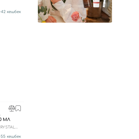
+
42
кешбек
А
0 МЛ
CRYSTAL
AMING
+
55
кешбек