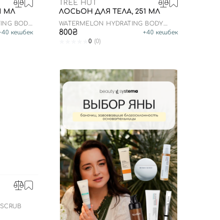
TREE HUT
1 МЛ
ЛОСЬОН ДЛЯ ТЕЛА, 251 МЛ
ING BODY
WATERMELON HYDRATING BODY
LOTION
800₴
+
40
кешбек
+
40
кешбек
0
(0)
 SCRUB