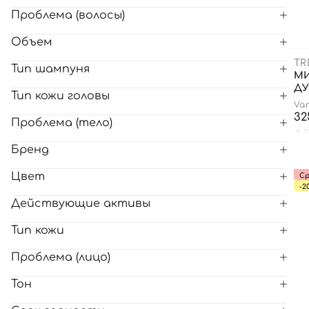
Проблема (волосы)
Все то
Объем
TR
Тип шампуня
МИ
ДУ
Тип кожи головы
Van
32
Проблема (тело)
Бренд
Цвет
Ср
-2
Действующие активы
Тип кожи
Проблема (лицо)
Тон