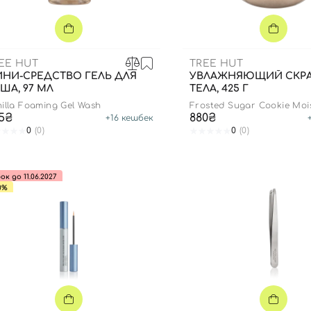
Для обличчя
СПФ защита для детей
вары
Для зоны век
EE HUT
TREE HUT
НИ-СРЕДСТВО ГЕЛЬ ДЛЯ
УВЛАЖНЯЮЩИЙ СКРА
ША, 97 МЛ
ТЕЛА, 425 Г
illa Foaming Gel Wash
Frosted Sugar Cookie Mois
Scrub
5₴
880₴
+
16
кешбек
0
(0)
0
(0)
ок до 11.06.2027
0%