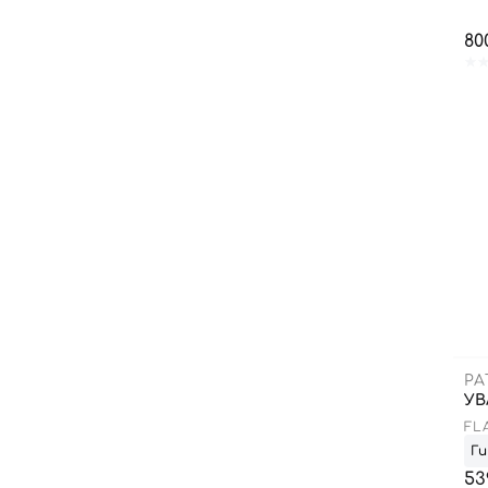
80
PA
УВ
FL
MI
Ги
53