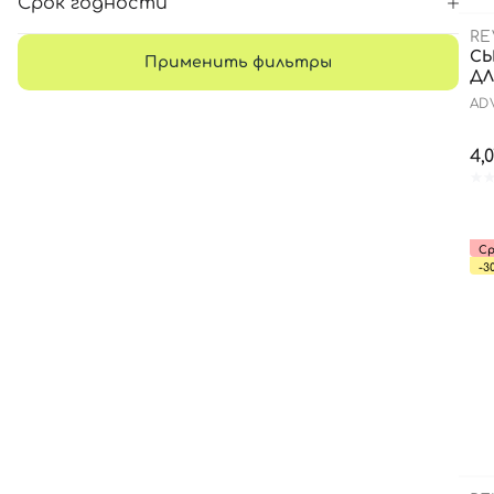
Срок годности
RE
СЫ
Применить фильтры
ДЛ
AD
4,
Ср
-3