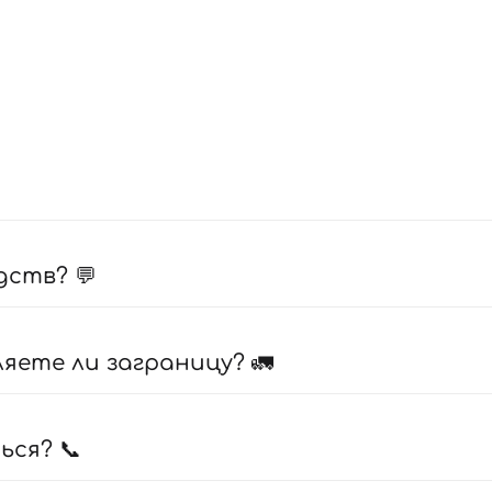
дств? 💬
ете ли заграницу? 🚛
ься? 📞