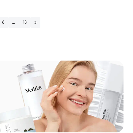
8
…
18
»