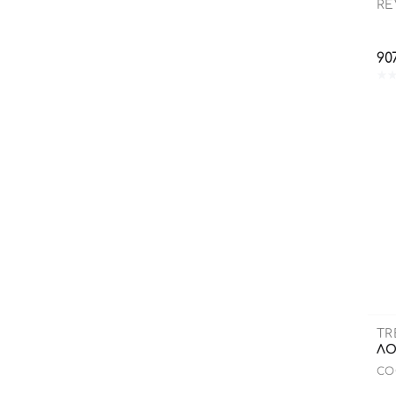
RE
90
TR
ЛО
CO
LO