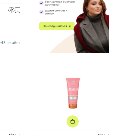
+
48
кешбек