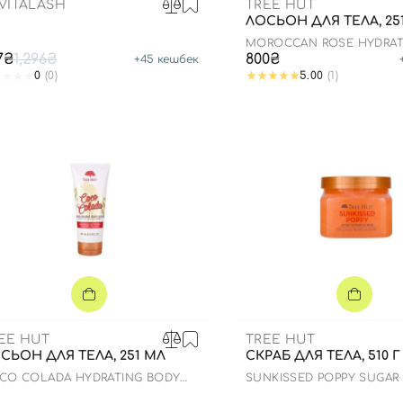
VITALASH
TREE HUT
ЛОСЬОН ДЛЯ ТЕЛА, 25
MOROCCAN ROSE HYDRAT
LOTION
7₴
1,296₴
800₴
+
45
кешбек
0
(0)
5.00
(1)
EE HUT
TREE HUT
СЬОН ДЛЯ ТЕЛА, 251 МЛ
СКРАБ ДЛЯ ТЕЛА, 510 Г
CO COLADA HYDRATING BODY
SUNKISSED POPPY SUGAR
TION