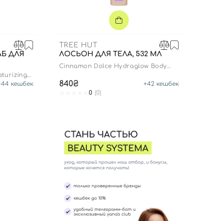
TREE HUT
Б ДЛЯ
ЛОСЬОН ДЛЯ ТЕЛА, 532 МЛ
Cinnamon Dolce Hydraglow Body
Lotion
turizing
840₴
+
44
кешбек
+
42
кешбек
0
(0)