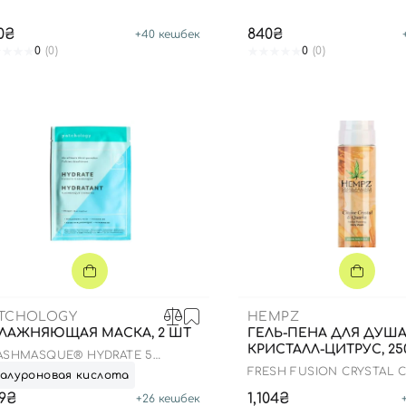
0₴
840₴
+
40
кешбек
0
(0)
0
(0)
Вход
Регистрация
Номер телефона
Вы еще не добавили товары в корзину
Отправляя форму для авторизации/регистрации, вы
принимаете условия
Пользовательские соглашения
Далее
Войти с помощью e-mail
TCHOLOGY
HEMPZ
ЛАЖНЯЮЩАЯ МАСКА, 2 ШТ
ГЕЛЬ-ПЕНА ДЛЯ ДУШ
КРИСТАЛЛ-ЦИТРУС, 25
ASHMASQUE® HYDRATE 5
NUTE SHEET MASK
FRESH FUSION CRYSTAL 
алуроновая кислота
AND QUARTZ HERBAL FO
9₴
BODY WAS
1,104₴
+
26
кешбек