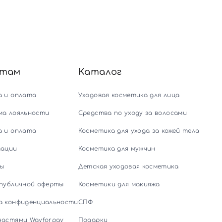
нтам
Каталог
а и оплата
Уходовая косметика для лица
ма лояльности
Средства по уходу за волосами
а и оплата
Косметика для ухода за кожей тела
тации
Косметика для мужчин
ы
Детская уходовая косметика
 публичной оферты
Косметики для макияжа
а конфиденциальности
СПФ
частями Wayforpay
Подарки