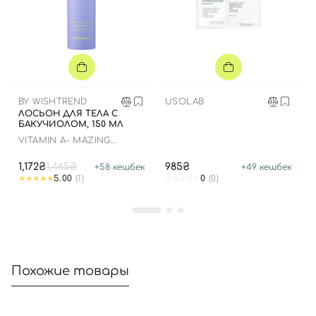
Вход
Регистрация
Номер телефона
BY WISHTREND
USOLAB
ЛОСЬОН ДЛЯ ТЕЛА С
БАКУЧИОЛОМ, 150 МЛ
VITAMIN A- MAZING
Отправляя форму для авторизации/регистрации, вы
BAKUCHIOL BODY LOTION
принимаете условия
Пользовательские соглашения
1,172₴
1,465₴
985₴
+
58
кешбек
+
49
кешбек
5.00
(1)
0
(0)
Далее
Войти с помощью e-mail
Похожие товары