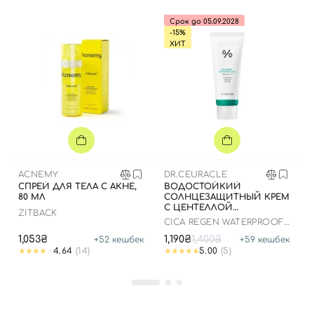
Срок до 05.09.2028
-15%
ХИТ
ACNEMY
DR.CEURACLE
СПРЕЙ ДЛЯ ТЕЛА С АКНЕ,
ВОДОСТОЙКИЙ
80 МЛ
СОЛНЦЕЗАЩИТНЫЙ КРЕМ
С ЦЕНТЕЛЛОЙ
ZITBACK
АЗИАТСКОЙ, 100 МЛ ДО
CICA REGEN WATERPROOF
25.03.2026
SUN SPF50+ PA++++
1,053₴
1,190₴
1,400₴
+
52
кешбек
+
59
кешбек
4.64
(14)
5.00
(5)