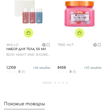
Вход
Регистрация
Номер телефона
ANILLO
TREE HUT
НАБОР ДЛЯ ТЕЛА, 55 МЛ
ROSY NIGHT AND SHOWER
Отправляя форму для авторизации/регистрации, вы
TIME TRAVEL SHOWER KIT
принимаете условия
Пользовательские соглашения
1,210₴
840₴
+
60
кешбек
+
42
кешбек
Далее
0
(0)
0
(0)
Войти с помощью e-mail
Похожие товары