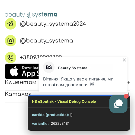
@beauty_systema2024
@beauty_systema
+380930992322
Клиентам
Каталог
NB eSputnik - Visual Debug Console
cartIds (productIds):
[]
© 2026 Все права защищены
variantId:
r2622v3181