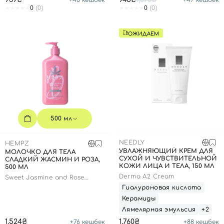
0
(0)
0
(0)
ОЖИДАЕМ
500 мл
NEEDLY
HEMPZ
УВЛАЖНЯЮЩИЙ КРЕМ ДЛЯ
МОЛОЧКО ДЛЯ ТЕЛА
СУХОЙ И ЧУВСТВИТЕЛЬНОЙ
СЛАДКИЙ ЖАСМИН И РОЗА,
КОЖИ ЛИЦА И ТЕЛА, 150 МЛ
500 МЛ
Вход
Регистрация
Derma A2 Cream
Sweet Jasmine and Rose
Collagen Herbal Body
Гиалуроновая кислота
Moisturizer
Керамиды
Номер телефона
Лямелярная эмульсия
+2
1,524₴
1,760₴
+
76
кешбек
+
88
кешбек