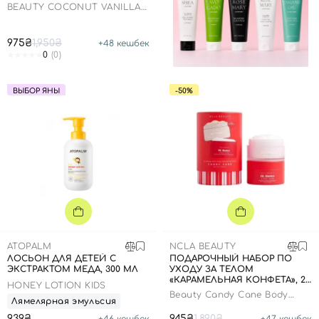
BEAUTY COCONUT VANILLA
BODY CARE DISCOVERY SET
975₴
1,950₴
+
48
кешбек
0
(0)
ВЫБОР ЯНЫ
-50%
ATOPALM
NCLA BEAUTY
ЛОСЬОН ДЛЯ ДЕТЕЙ С
ПОДАРОЧНЫЙ НАБОР ПО
ЭКСТРАКТОМ МЕДА, 300 МЛ
УХОДУ ЗА ТЕЛОМ
«КАРАМЕЛЬНАЯ КОНФЕТА», 2
HONEY LOTION KIDS
В 1
Beauty Candy Cane Body
Лямелярная эмульсия
Care Gift Set
939₴
945₴
1,890₴
+
46
кешбек
+
47
кешбек