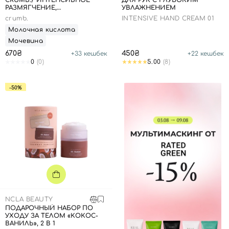
СRUMB./ ИНТЕНСИВНОЕ
ДЛЯ РУК С ГЛУБОКИМ
РАЗМЯГЧЕНИЕ,
УВЛАЖНЕНИЕМ
ПРОТИВОГРИБКОВОЕ
сrumb.
INTENSIVE HAND CREAM 01
ДЕЙСТВИЕ, 50 МЛ
Молочная кислота
Мочевина
670₴
450₴
+
33
кешбек
+
22
кешбек
0
(0)
5.00
(8)
-50%
NCLA BEAUTY
ПОДАРОЧНЫЙ НАБОР ПО
УХОДУ ЗА ТЕЛОМ «КОКОС-
ВАНИЛЬ», 2 В 1