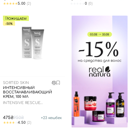
5.00
(2)
0
(0)
Отправляя форму для авторизации/регистрации, вы
ОЖИДАЕМ
принимаете условия
Пользовательские соглашения
-50%
Далее
Войти с помощью e-mail
SORTED SKIN
ИНТЕНСИВНЫЙ
ВОССТАНАВЛИВАЮЩИЙ
КРЕМ, 100 МЛ
INTENSIVE RESCUE
MOISTURISER
475₴
950₴
+
23
кешбек
4.50
(2)