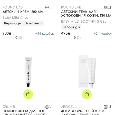
SPF-средства с тоном
Точечные от прыщей
SPF для волос
Для детей
ROUND LAB
ROUND LAB
Кремы для тела с SPF
Миниатюры
Специальный уход
Дезодоранты
ДЕТСКИЙ КРЕМ, 200 МЛ
ДЕТСКИЙ ГЕЛЬ ДЛЯ
УСПОКОЕНИЯ КОЖИ, 150 МЛ
Карбокситерапия
Для детей
Интимный уход
Baby Mild Cream
BABY MILD SOOTHING GEL
Керамиды
Пантенол
Бьюти Гаджеты
Для мужчин
Автозагар
Керамиды
930₴
Автозагар
495₴
+
46
кешбек
+
24
кешбек
0
(0)
0
(0)
Наборы
Шея и декольте
Для детей
Для мужчин
CRUMB.
AROCELL
ПИЛИНГ-КРЕМ ДЛЯ НОГ
АНТИВОЗРАСТНОЙ КРЕМ