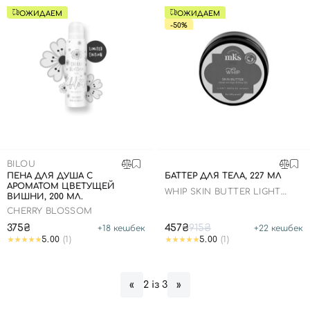
ОЖИДАЕМ
ОЖИДАЕМ
-50%
BILOU
ПЕНА ДЛЯ ДУША С
БАТТЕР ДЛЯ ТЕЛА, 227 МЛ
АРОМАТОМ ЦВЕТУЩЕЙ
WHIP SKIN BUTTER LIGHT
ВИШНИ, 200 МЛ.
BREEZE SCENT
CHERRY BLOSSOM
375₴
457₴
915₴
+
18
кешбек
+
22
кешбек
5.00
(1)
5.00
(1)
2 із 3
«
»