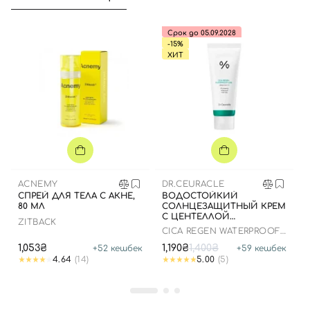
Срок до 05.09.2028
-15%
ХИТ
ACNEMY
DR.CEURACLE
СПРЕЙ ДЛЯ ТЕЛА С АКНЕ,
ВОДОСТОЙКИЙ
80 МЛ
СОЛНЦЕЗАЩИТНЫЙ КРЕМ
С ЦЕНТЕЛЛОЙ
ZITBACK
АЗИАТСКОЙ, 100 МЛ ДО
CICA REGEN WATERPROOF
25.03.2026
SUN SPF50+ PA++++
1,053₴
1,190₴
1,400₴
+
52
кешбек
+
59
кешбек
4.64
(14)
5.00
(5)