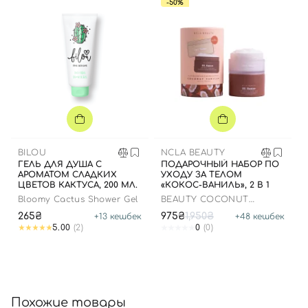
-50%
Вход
Регистрация
Номер телефона
BILOU
NCLA BEAUTY
ГЕЛЬ ДЛЯ ДУША С
ПОДАРОЧНЫЙ НАБОР ПО
Отправляя форму для авторизации/регистрации, вы
АРОМАТОМ СЛАДКИХ
УХОДУ ЗА ТЕЛОМ
принимаете условия
Пользовательские соглашения
ЦВЕТОВ КАКТУСА, 200 МЛ.
«КОКОС-ВАНИЛЬ», 2 В 1
Bloomy Cactus Shower Gel
BEAUTY COCONUT
Далее
VANILLA BODY CARE
265₴
975₴
1,950₴
+
13
кешбек
+
48
кешбек
DISCOVERY SET
5.00
(2)
0
(0)
Войти с помощью e-mail
Похожие товары