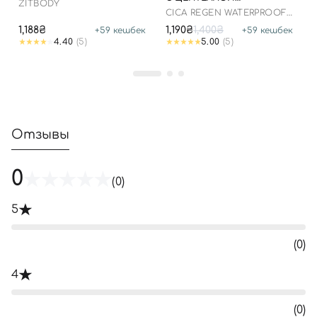
ZITBODY
АЗИАТСКОЙ, 100 МЛ ДО
CICA REGEN WATERPROOF
25.03.2026
SUN SPF50+ PA++++
1,188₴
1,190₴
1,400₴
+
59
кешбек
+
59
кешбек
4.40
(5)
5.00
(5)
Отзывы
0
(0)
5
(0)
4
(0)