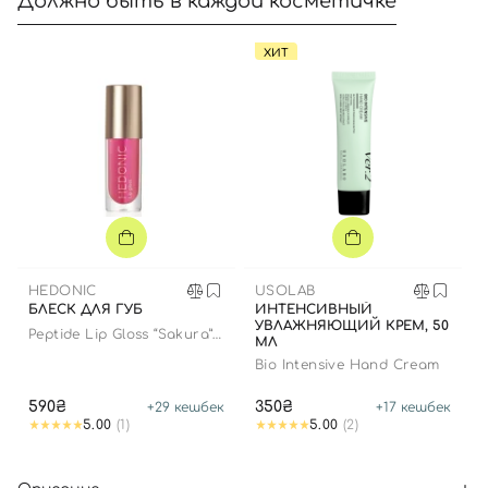
Должно быть в каждой косметичке
ХИТ
HEDONIC
USOLAB
БЛЕСК ДЛЯ ГУБ
ИНТЕНСИВНЫЙ
УВЛАЖНЯЮЩИЙ КРЕМ, 50
Peptide Lip Gloss “Sakura”
МЛ
limited edition
Bio Intensive Hand Cream
590₴
350₴
+
29
кешбек
+
17
кешбек
5.00
(1)
5.00
(2)