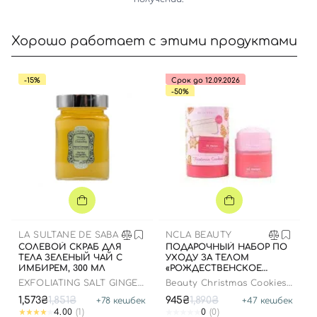
Хорошо работает с этими продуктами
-15%
Срок до 12.09.2026
-50%
Вход
Регистрация
Номер телефона
Отправляя форму для авторизации/регистрации, вы
принимаете условия
Пользовательские соглашения
LA SULTANE DE SABA
NCLA BEAUTY
СОЛЕВОЙ СКРАБ ДЛЯ
ПОДАРОЧНЫЙ НАБОР ПО
Далее
ТЕЛА ЗЕЛЕНЫЙ ЧАЙ С
УХОДУ ЗА ТЕЛОМ
ИМБИРЕМ, 300 МЛ
«РОЖДЕСТВЕНСКОЕ
ПЕЧЕНЬЕ», 2 В 1
EXFOLIATING SALT GINGER
Beauty Christmas Cookies
Войти с помощью e-mail
GREEN TEA
Body Care Gift Set
1,573₴
1,851₴
945₴
1,890₴
+
78
кешбек
+
47
кешбек
4.00
(1)
0
(0)