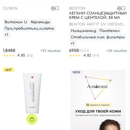
CUSKIN
BENTON
ЛЕГКИЙ СОЛНЦЕЗАЩИТНЫЙ
КРЕМ С ЦЕНТЕЛОЙ, 50 МЛ
Витамин U
Керамиды
BENTON AIR FIT UV DEFENSE
Про,пребиотики,лизаты
SUN CREAM SPF50
Ниацинамид
Пантенол
+1
Стабильные хим. фильтры
+1
1,848₴
690₴
850₴
+
92
кешбек
+
34
кешбек
4.85
(66)
4.82
(44)
ХИТ