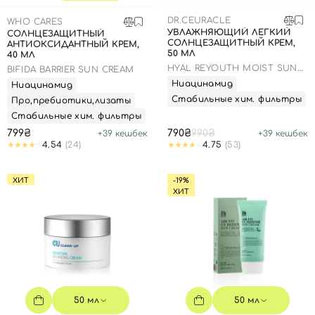
SPF-средства с тоном
Точечные от прыщей
SPF для волос
Для детей
DR.CEURACLE
WHO CARES
Кремы для тела с SPF
Миниатюры
Специальный уход
Дезодоранты
УВЛАЖНЯЮЩИЙ ЛЕГКИЙ
СОЛНЦЕЗАЩИТНЫЙ
СОЛНЦЕЗАЩИТНЫЙ КРЕМ,
АНТИОКСИДАНТНЫЙ КРЕМ,
Карбокситерапия
Для детей
Интимный уход
50 МЛ
40 МЛ
Бьюти Гаджеты
Для мужчин
Автозагар
HYAL REYOUTH MOIST SUN
BIFIDA BARRIER SUN CREAM
SPF 50/PA++++
Ниацинамид
Ниацинамид
Автозагар
Стабильные хим. фильтры
Про,пребиотики,лизаты
Наборы
Стабильные хим. фильтры
799₴
790₴
990₴
+
39
кешбек
+
39
кешбек
Шея и декольте
4.54
(24)
4.75
(53)
Для детей
ХИТ
-19%
Для мужчин
ХИТ
50 мл
50 мл