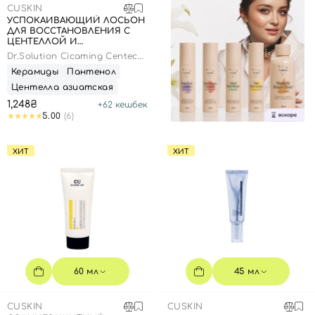
CUSKIN
УСПОКАИВАЮЩИЙ ЛОСЬОН
ДЛЯ ВОССТАНОВЛЕНИЯ С
ЦЕНТЕЛЛОЙ И
ПАНТЕНОЛОМ, 100 МЛ
Dr.Solution Cicaming Centeca
B5 Lotion
Керамиды
Пантенол
Центелла азиатская
1,248₴
+
62
кешбек
5.00
(6)
ХИТ
ХИТ
60 мл
45 мл
CUSKIN
CUSKIN