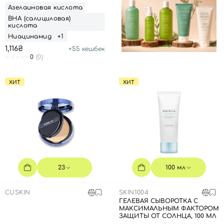
30 МЛ
Азелаиновая кислота
ВНА (салициловая)
кислота
Ниацинамид
+1
1,116₴
+
55
кешбек
0
(0)
ХИТ
ХИТ
23
100 мл
CUSKIN
SKIN1004
ГЕЛЕВАЯ СЫВОРОТКА С
МАКСИМАЛЬНЫМ ФАКТОРОМ
ЗАЩИТЫ ОТ СОЛНЦА, 100 МЛ