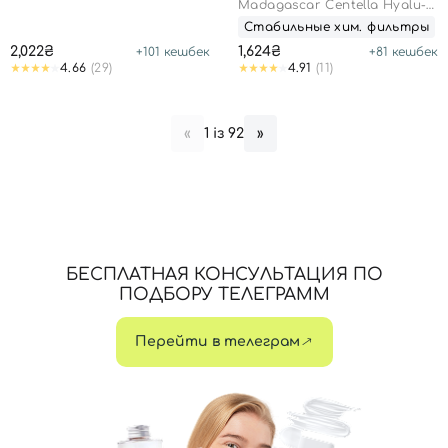
Madagascar Centella Hyalu-
Cica Water-Fit Sun Serum
Стабильные хим. фильтры
SPF50+ PA++++
2,022₴
1,624₴
+
101
кешбек
+
81
кешбек
4.66
(29)
4.91
(11)
1 із 92
«
»
БЕСПЛАТНАЯ КОНСУЛЬТАЦИЯ ПО
ПОДБОРУ ТЕЛЕГРАММ
Перейти в телеграм