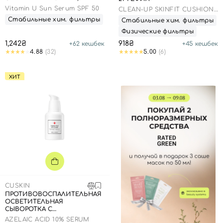
Vitamin U Sun Serum SPF 50
CLEAN-UP SKINFIT CUSHION
PACT (SPF 50+/PA+++)
Стабильные хим. фильтры
Стабильные хим. фильтры
Номер телефона
Физические фильтры
1,242₴
918₴
+
62
кешбек
+
45
кешбек
4.88
(32)
5.00
(6)
Отправляя форму для авторизации/регистрации, вы
ХИТ
принимаете условия
Пользовательские соглашения
Далее
Войти с помощью e-mail
CUSKIN
ПРОТИВОВОСПАЛИТЕЛЬНАЯ
ОСВЕТИТЕЛЬНАЯ
СЫВОРОТКА С
АЗЕЛАИНОВОЙ КИСЛОТОЙ,
AZELAIC ACID 10% SERUM