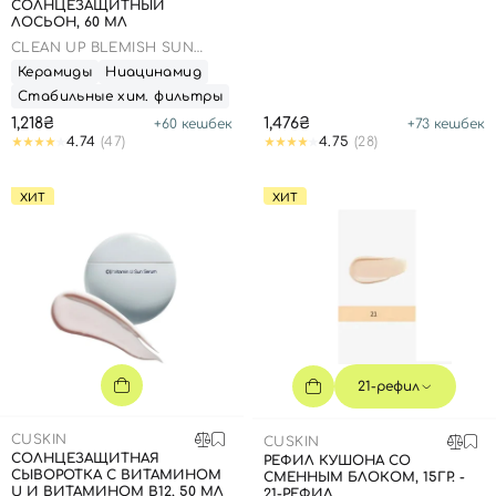
СОЛНЦЕЗАЩИТНЫЙ
ЛОСЬОН, 60 МЛ
CLEAN UP BLEMISH SUN
LOTION SPF 50+ PA++++
Керамиды
Ниацинамид
Стабильные хим. фильтры
1,218₴
1,476₴
+
60
кешбек
+
73
кешбек
4.74
(47)
4.75
(28)
ХИТ
ХИТ
21-рефил
CUSKIN
CUSKIN
СОЛНЦЕЗАЩИТНАЯ
РЕФИЛ КУШОНА СО
СЫВОРОТКА С ВИТАМИНОМ
СМЕННЫМ БЛОКОМ, 15ГР. -
Вход
Регистрация
U И ВИТАМИНОМ В12, 50 МЛ
21-РЕФИЛ