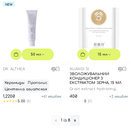
NEW
50 мл
15 мл
DR. ALTHEA
XUANDI SI
ЗВОЛОЖУВАЛЬНИЙ
КОНДИЦІОНЕР З
Керамиды
Прополис
ЕКСТРАКТОМ ЗЕРНА, 15 МЛ
Grain extract hydrating
Центелла азиатская
conditioner
1,220₴
40₴
+
61
кешбек
+
2
кешбек
5.00
(8)
0
(0)
1 із 8
«
»