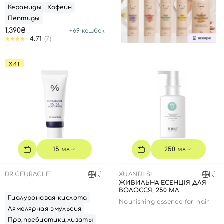
ГАЛЬВАНИЧЕСКИМ
Керамиды
Кофеин
УСИЛИТЕЛЕМ-
АППЛИКАТОРОМ, 15 МЛ
Пептиды
1,390₴
+
69
кешбек
4.71
(7)
ХИТ
15 мл
250 мл
DR.CEURACLE
XUANDI SI
ЖИВИЛЬНА ЕСЕНЦІЯ ДЛЯ
ВОЛОССЯ, 250 МЛ
Гиалуроновая кислота
Nourishing essence for hair
Лямелярная эмульсия
Про,пребиотики,лизаты