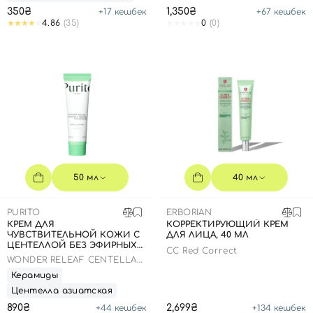
350₴
1,350₴
+
17
кешбек
+
67
кешбек
4.86
(35)
0
(0)
50 мл
40 мл
PURITO
ERBORIAN
КРЕМ ДЛЯ
КОРРЕКТИРУЮЩИЙ КРЕМ
ЧУВСТВИТЕЛЬНОЙ КОЖИ С
ДЛЯ ЛИЦА, 40 МЛ
Вход
Регистрация
ЦЕНТЕЛЛОЙ БЕЗ ЭФИРНЫХ
CC Red Correct
МАСЕЛ, 50 МЛ
WONDER RELEAF CENTELLA
CREAM UNSCENTED
Керамиды
Номер телефона
Центелла азиатская
890₴
2,699₴
+
44
кешбек
+
134
кешбек