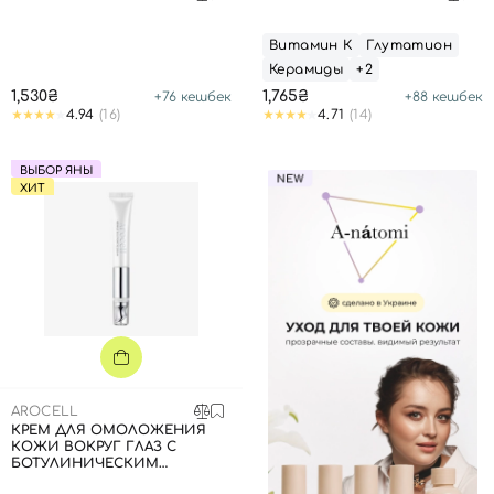
Витамин К
Глутатион
Керамиды
+2
1,530₴
1,765₴
+
76
кешбек
+
88
кешбек
4.94
(16)
4.71
(14)
ВЫБОР ЯНЫ
ХИТ
AROCELL
КРЕМ ДЛЯ ОМОЛОЖЕНИЯ
КОЖИ ВОКРУГ ГЛАЗ С
БОТУЛИНИЧЕСКИМ
ПОЛИПЕПТИДОМ И