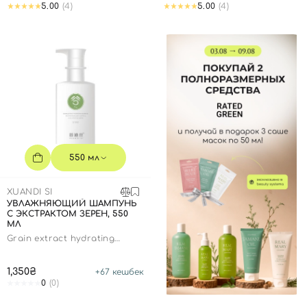
5.00
(4)
5.00
(4)
Отправляя форму для авторизации/регистрации, вы
принимаете условия
Пользовательские соглашения
Далее
Войти с помощью e-mail
550 мл
XUANDI SI
УВЛАЖНЯЮЩИЙ ШАМПУНЬ
С ЭКСТРАКТОМ ЗЕРЕН, 550
МЛ
Grain extract hydrating
shampoo
1,350₴
+
67
кешбек
0
(0)