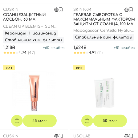
SPF-средства с тоном
Точечные от прыщей
SPF для волос
Для детей
CUSKIN
Кремы для тела с SPF
Миниатюры
Специальный уход
Дезодоранты
SKIN1004
СОЛНЦЕЗАЩИТНЫЙ
ГЕЛЕВАЯ СЫВОРОТКА С
ЛОСЬОН, 60 МЛ
МАКСИМАЛЬНЫМ ФАКТОРОМ
Карбокситерапия
Для детей
Интимный уход
ЗАЩИТЫ ОТ СОЛНЦА, 100 МЛ
CLEAN UP BLEMISH SUN
Бьюти Гаджеты
Для мужчин
Автозагар
Madagascar Centella Hyalu-
LOTION SPF 50+ PA++++
Керамиды
Ниацинамид
Cica Water-Fit Sun Serum
Стабильные хим. фильтры
SPF50+ PA++++
Стабильные хим. фильтры
Автозагар
1,218₴
1,624₴
+
60
кешбек
+
81
кешбек
Наборы
4.74
(47)
4.91
(11)
Шея и декольте
ХИТ
ХИТ
Для детей
Для мужчин
45 мл
50 мл
CUSKIN
USOLAB