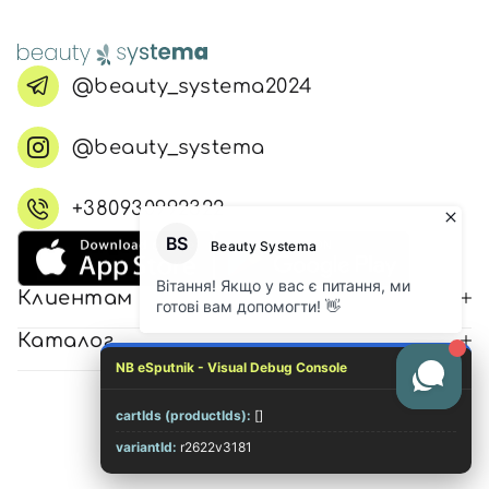
@beauty_systema2024
@beauty_systema
+380930992322
Клиентам
Каталог
NB eSputnik - Visual Debug Console
cartIds (productIds):
[]
© 2026 Все права защищены
variantId:
r2622v3181