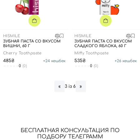
HISMILE
HISMILE
ЗУБНАЯ ПАСТА СО ВКУСОМ
ЗУБНАЯ ПАСТА СО ВКУСОМ
ВИШНИ, 60 Г
СЛАДКОГО ЯБЛОКА, 60 Г
Cherry Toothpaste
Miffy Toothpaste
485₴
535₴
+
24
кешбек
+
26
кешбек
Вход
Регистрация
0
(0)
0
(0)
Номер телефона
3 із 6
«
»
Отправляя форму для авторизации/регистрации, вы
принимаете условия
Пользовательские соглашения
Далее
БЕСПЛАТНАЯ КОНСУЛЬТАЦИЯ ПО
ПОДБОРУ ТЕЛЕГРАММ