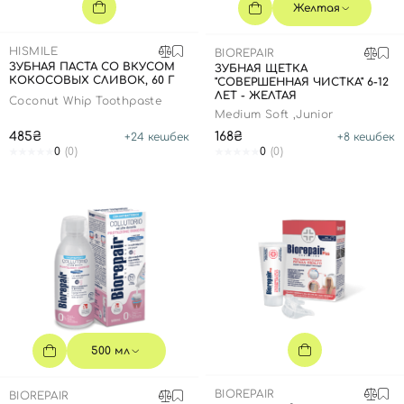
SPF-средства с тоном
Точечные от прыщей
SPF для волос
Для детей
Желтая
Кремы для тела с SPF
Миниатюры
Специальный уход
Дезодоранты
HISMILE
BIOREPAIR
Карбокситерапия
Для детей
Интимный уход
ЗУБНАЯ ПАСТА СО ВКУСОМ
ЗУБНАЯ ЩЕТКА
КОКОСОВЫХ СЛИВОК, 60 Г
"СОВЕРШЕННАЯ ЧИСТКА" 6-12
Бьюти Гаджеты
Для мужчин
Автозагар
ЛЕТ - ЖЕЛТАЯ
Coconut Whip Toothpaste
Medium Soft ,Junior
Автозагар
485₴
168₴
+
24
кешбек
+
8
кешбек
Наборы
0
(0)
0
(0)
Шея и декольте
Для детей
Для мужчин
500 мл
BIOREPAIR
BIOREPAIR