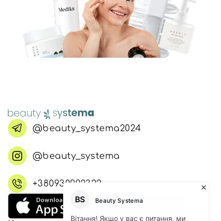
@beauty_systema2024
@beauty_systema
+380930992322