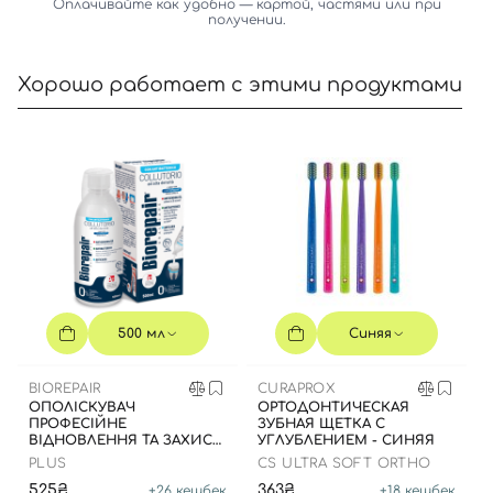
Оплачивайте как удобно — картой, частями или при
получении.
Хорошо работает с этими продуктами
Вход
Регистрация
Номер телефона
500 мл
Синяя
BIOREPAIR
CURAPROX
ОПОЛІСКУВАЧ
ОРТОДОНТИЧЕСКАЯ
Отправляя форму для авторизации/регистрации, вы
ПРОФЕСІЙНЕ
ЗУБНАЯ ЩЕТКА С
принимаете условия
Пользовательские соглашения
ВІДНОВЛЕННЯ ТА ЗАХИСТ,
УГЛУБЛЕНИЕМ - СИНЯЯ
500 МЛ
PLUS
CS ULTRA SOFT ORTHO
Далее
525₴
363₴
+
26
кешбек
+
18
кешбек