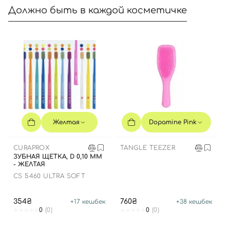
Должно быть в каждой косметичке
Желтая
Dopamine Pink
CURAPROX
TANGLE TEEZER
ЗУБНАЯ ЩЕТКА, D 0,10 ММ
- ЖЕЛТАЯ
CS 5460 ULTRA SOFT
354₴
760₴
+
17
кешбек
+
38
кешбек
0
(0)
0
(0)