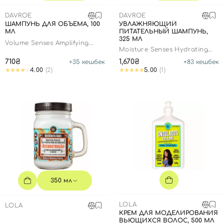
SPF-средства с тоном
Точечные от прыщей
SPF для волос
Для детей
DAVROE
Кремы для тела с SPF
Миниатюры
Специальный уход
Дезодоранты
DAVROE
ШАМПУНЬ ДЛЯ ОБЪЕМА, 100
УВЛАЖНЯЮЩИЙ
МЛ
ПИТАТЕЛЬНЫЙ ШАМПУНЬ,
Карбокситерапия
Для детей
Интимный уход
325 МЛ
Volume Senses Amplifying
Бьюти Гаджеты
Для мужчин
Автозагар
Moisture Senses Hydrating
Shampoo
Shampoo
710₴
1,670₴
+
35
кешбек
+
83
кешбек
Автозагар
4.00
(2)
5.00
(1)
Наборы
Шея и декольте
Для детей
Для мужчин
350 мл
LOLA
LOLA
КРЕМ ДЛЯ МОДЕЛИРОВАНИЯ
ВЬЮЩИХСЯ ВОЛОС, 500 МЛ