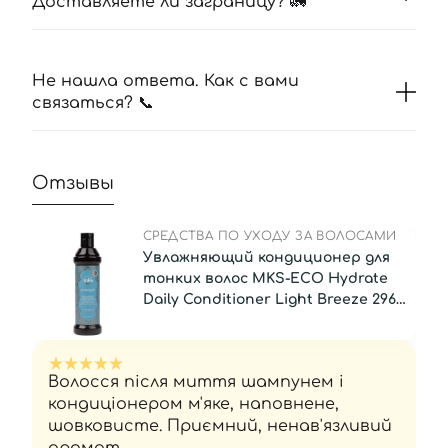
Доставляете ли заграницу? 🚛
Не нашла ответа. Как с вами
связаться? 📞
Отзывы
СРЕДСТВА ПО УХОДУ ЗА ВОЛОСАМИ
Увлажняющий кондиционер для
тонких волос MKS-ECO Hydrate
Daily Conditioner Light Breeze 296
мл
Волосся після миття шампунем і
кондиціонером м'яке, наповнене,
шовковисте. Приємний, ненав'язливий