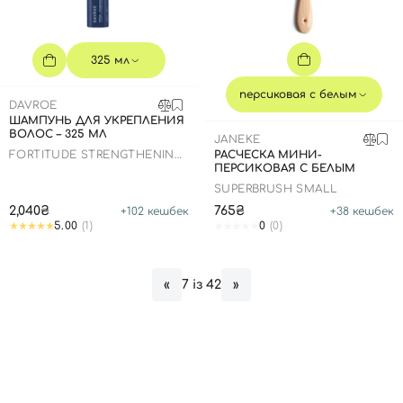
325 мл
персиковая с белым
DAVROE
ШАМПУНЬ ДЛЯ УКРЕПЛЕНИЯ
ВОЛОС – 325 МЛ
JANEKE
FORTITUDE STRENGTHENING
РАСЧЕСКА МИНИ-
SHAMPOO
ПЕРСИКОВАЯ С БЕЛЫМ
SUPERBRUSH SMALL
2,040₴
765₴
+
102
кешбек
+
38
кешбек
5.00
(1)
0
(0)
Вход
Регистрация
7 із 42
«
»
Номер телефона