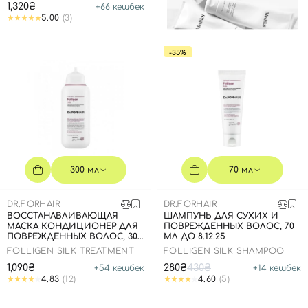
1,320₴
+
66
кешбек
5.00
(3)
-35%
300 мл
70 мл
DR.FORHAIR
DR.FORHAIR
ВОССТАНАВЛИВАЮЩАЯ
ШАМПУНЬ ДЛЯ СУХИХ И
МАСКА КОНДИЦИОНЕР ДЛЯ
ПОВРЕЖДЕННЫХ ВОЛОС, 70
ПОВРЕЖДЕННЫХ ВОЛОС, 300
МЛ ДО 8.12.25
​​МЛ
FOLLIGEN SILK TREATMENT
FOLLIGEN SILK SHAMPOO
1,090₴
280₴
430₴
+
54
кешбек
+
14
кешбек
4.83
(12)
4.60
(5)