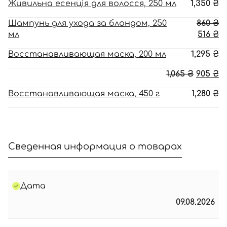
Живильна есенція для волосся, 250 мл
1,350
₴
П
Шампунь для ухода за блондом, 250
860
₴
ц
Т
мл
516
₴
с
ц
Восстанавливающая маска, 200 мл
1,295
₴
86
51
Перво
Т
1,065
₴
905
₴
цена
ц
Восстанавливающая маска, 450 г
1,280
₴
соста
90
1,065 ₴.
Сведенная информация о товарах
Дата
09.08.2026