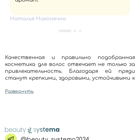
аромат.
Наталья Наконечна
Качественная и правильно подобранная
косметика для волос отвечает не только за
привлекательность. Благодаря ей пряди
станут крепкими, здоровыми, устойчивыми к
влиянию низких и высоких температур, пыли,
ультрафиолета, других негативных
Развернуть
факторов. Подобрать натуральный
комплексный уход за волосами любых типов
можно в виртуальном каталоге интернет-
магазина Beauty Systema.
На нашем сайте – только оригинальные
товары от производителей из Бразилии,
@beauty_systema2024