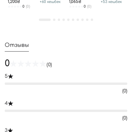
1,200₴
1,065₴
+
60
кешбек
+
53
кешбек
TREATMENT
0
(0)
0
(0)
Отзывы
0
(0)
5
(0)
4
(0)
3