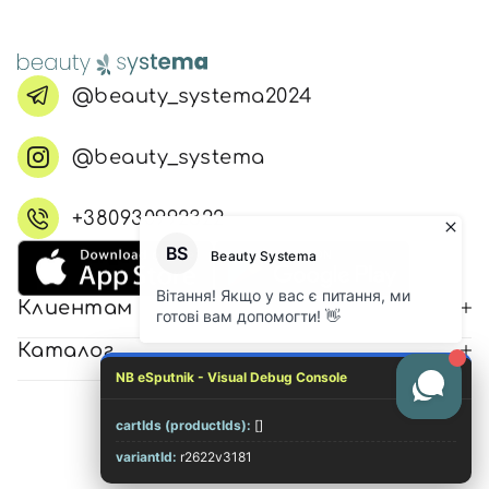
@beauty_systema2024
@beauty_systema
+380930992322
Клиентам
Каталог
NB eSputnik - Visual Debug Console
cartIds (productIds):
[]
© 2026 Все права защищены
variantId:
r2622v3181