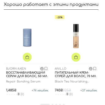
Хорошо работает с этими продуктами
-20%
Вход
Регистрация
Номер телефона
Отправляя форму для авторизации/регистрации, вы
BJORN AXEN
ANILLO
принимаете условия
Пользовательские соглашения
ВОССТАНАВЛИВАЮЩИЙ
ПИТАТЕЛЬНЫЙ КРЕМ-
СЕРУМ ДЛЯ ВОЛОС, 50 МЛ
СПРЕЙ ДЛЯ ВОЛОС, 70 МЛ
Далее
Repair Bonding Serum
Black Tea Nourishing
Cream Hair Mist
1,485₴
740₴
925₴
+
74
кешбек
+
37
кешбек
Войти с помощью e-mail
0
(0)
0
(0)