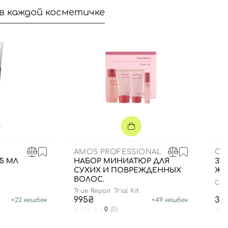
в каждой косметичке
AMOS PROFESSIONAL
CU
75 МЛ
НАБОР МИНИАТЮР ДЛЯ
ЗУБ
СУХИХ И ПОВРЕЖДЕННЫХ
ЖЕ
ВОЛОС.
CS 
True Repair Trial Kit
995₴
35
+
22
кешбек
+
49
кешбек
0
(0)