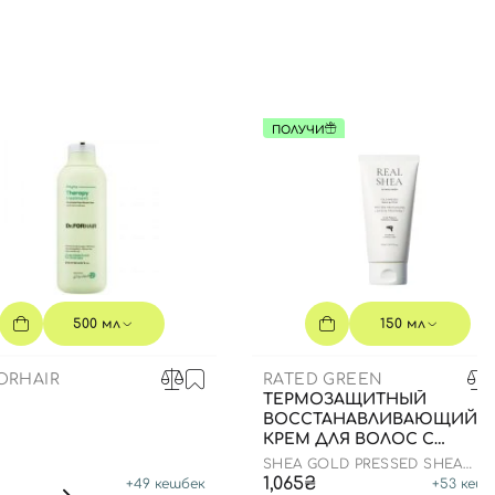
ПОЛУЧИ
500 мл
150 мл
ORHAIR
RATED GREEN
ТЕРМОЗАЩИТНЫЙ
ВОССТАНАВЛИВАЮЩИЙ
КРЕМ ДЛЯ ВОЛОС С
МАСЛОМ ШИ, 150 МЛ
SHEA GOLD PRESSED SHEA
BUTTER LEAVE-IN TREATMENT
1,065₴
+
49
кешбек
+
53
кешб