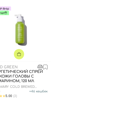
Р ЯНЫ
УЧИ
ED GREEN
РГЕТИЧЕСКИЙ СПРЕЙ
 КОЖИ ГОЛОВЫ С
АРИНОМ, 120 МЛ
 MARY COLD BREWED
MARY ENERGIZING SCALP
₴
+
46
кешбек
5.00
(3)