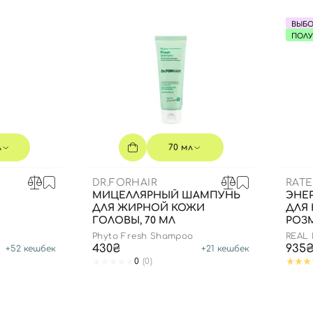
ВЫБО
ПОЛ
л
70 мл
DR.FORHAIR
RAT
МИЦЕЛЛЯРНЫЙ ШАМПУНЬ
ЭНЕ
ДЛЯ ЖИРНОЙ КОЖИ
ДЛЯ
ГОЛОВЫ, 70 МЛ
РОЗМ
Phyto Fresh Shampoo
REAL
Вход
Регистрация
ROSE
430₴
935
+
52
кешбек
+
21
кешбек
SPRAY
0
(0)
Номер телефона