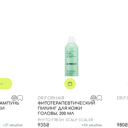
Вы еще не добавили товары в корзину
Отправляя форму для авторизации/регистрации, вы
принимаете условия
Пользовательские соглашения
Далее
Войти с помощью e-mail
DR.FORHAIR
DR.F
ШАМПУНЬ
ФИТОТЕРАПЕВТИЧЕСКИЙ
ЖИ
ПИЛИНГ ДЛЯ КОЖИ
ГОЛОВЫ, 200 МЛ
PHYTO FRESH SCALP SCALER
935₴
980₴
+
21
кешбек
+
46
кешбек