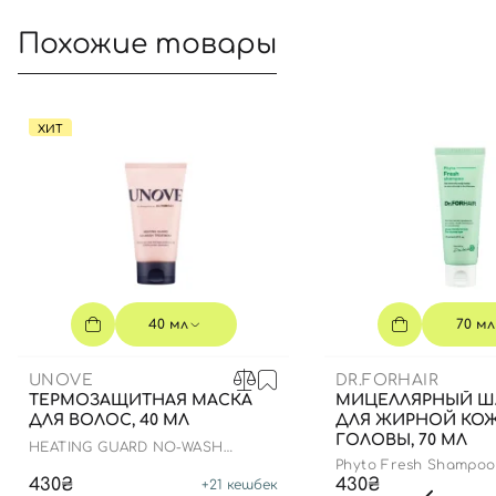
Похожие товары
ХИТ
40 мл
70 мл
UNOVE
DR.FORHAIR
ТЕРМОЗАЩИТНАЯ МАСКА
МИЦЕЛЛЯРНЫЙ 
ДЛЯ ВОЛОС, 40 МЛ
ДЛЯ ЖИРНОЙ КО
ГОЛОВЫ, 70 МЛ
HEATING GUARD NO-WASH
TREATMENT
Phyto Fresh Shampoo
430₴
430₴
+
21
кешбек