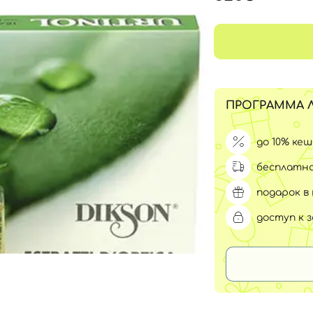
Для обличчя
СПФ защита для детей
вары
Для зоны век
ПРОГРАММА 
до 10% ке
бесплатна
подарок в 
доступ к 