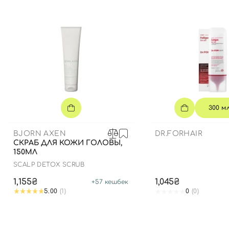
300 м
BJORN AXEN
DR.FORHAIR
СКРАБ ДЛЯ КОЖИ ГОЛОВЫ,
150МЛ
SCALP DETOX SCRUB
1,155₴
1,045₴
+
57
кешбек
5.00
(1)
0
(0)