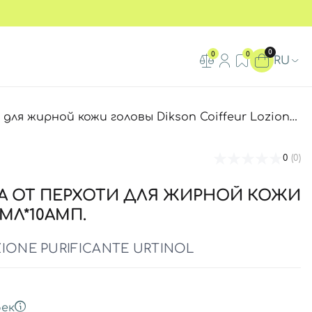
0
0
0
RU
ожи головы Dikson Coiffeur Lozione Purificante Urtinol, 10мл*10амп
0
(0)
А ОТ ПЕРХОТИ ДЛЯ ЖИРНОЙ КОЖИ
МЛ*10АМП.
IONE PURIFICANTE URTINOL
ек