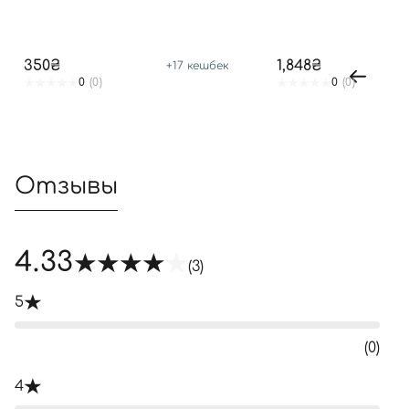
350₴
1,848₴
+
17
кешбек
0
(0)
0
(0)
Отзывы
4.33
(3)
5
(0)
4