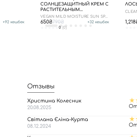
СОЛНЦЕЗАЩИТНЫЙ КРЕМ С
ЛОСЬ
РАСТИТЕЛЬНЫМ
CLEA
СКВАЛАНОМ, 50 МЛ
SPF 5
VEGAN MILD MOISTURE SUN SPF
50+ PA++++
650₴
790₴
1,218
+
92
кешбек
+
32
кешбек
0
(0)
Отзывы
Христина Колесник
От
20.08.2025
Світлана Єліна-Курта
От
08.12.2024