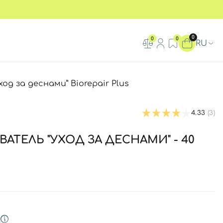
0
0
0
RU
од за деснами” Biorepair Plus
4.33
(3)
АТЕЛЬ "УХОД ЗА ДЕСНАМИ" - 40
к