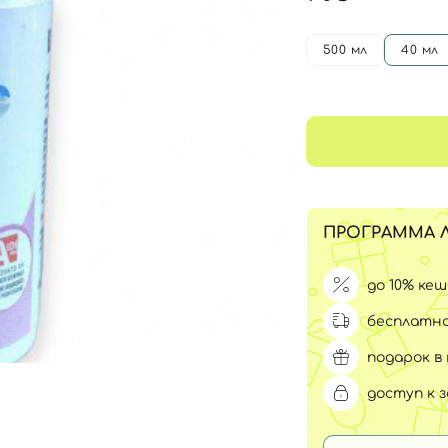
Для обличчя
СПФ защита для детей
вары
500 мл
40 мл
Для зоны век
ПРОГРАММА 
до 10% ке
бесплатна
подарок в 
доступ к 