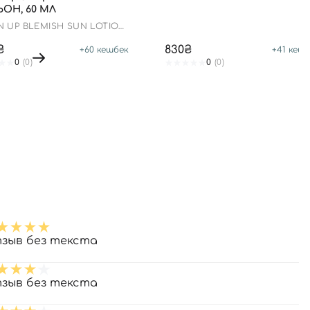
ОН, 60 МЛ
N UP BLEMISH SUN LOTION
0+ PA++++
₴
830₴
+
60
кешбек
+
41
кешб
0
(0)
0
(0)
зыв без текста
зыв без текста