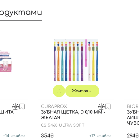
родуктами
Желтая
CURAPROX
BIOR
Вход
Регистрация
АЩИТА
ЗУБНАЯ ЩЕТКА, D 0,10 ММ -
ЗУБН
ЖЕЛТАЯ
ЛИШ
ЧУВС
CS 5460 ULTRA SOFT
Номер телефона
354₴
294₴
+
14
кешбек
+
17
кешбек