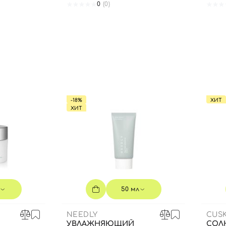
0
(0)
Вы еще не добавили товары в корзину
Отправляя форму для авторизации/регистрации, вы
принимаете условия
Пользовательские соглашения
Далее
Войти с помощью e-mail
-18%
ХИТ
ХИТ
50 мл
NEEDLY
CUSK
УВЛАЖНЯЮЩИЙ
СОЛ