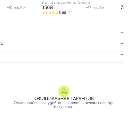
Bio Intensive Hand Cream
350₴
76
+
10
кешбек
+
17
кешбек
5.00
(2)
ки
ОФИЦИАЛЬНАЯ ГАРАНТИЯ
Оплачивайте как удобно — картой, частями или при
получении.