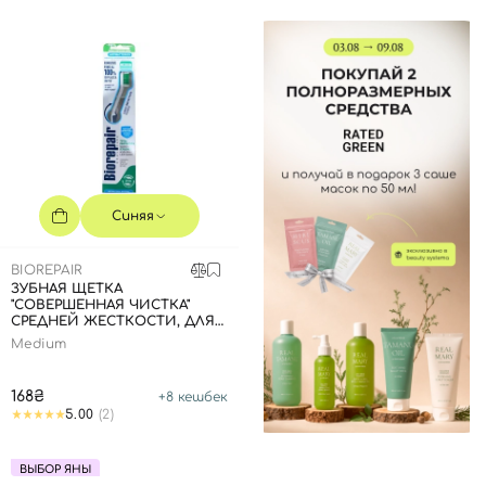
Отправляя форму для авторизации/регистрации, вы
принимаете условия
Пользовательские соглашения
Далее
Войти с помощью e-mail
Синяя
BIOREPAIR
ЗУБНАЯ ЩЕТКА
"СОВЕРШЕННАЯ ЧИСТКА"
СРЕДНЕЙ ЖЕСТКОСТИ, ДЛЯ
ЕЖЕДНЕВНОГО УХОДА -
Medium
СИНЯЯ
168₴
+
8
кешбек
5.00
(2)
ВЫБОР ЯНЫ