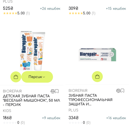
PLUS
525₴
309₴
+
26
кешбек
+
15
кешбек
5.00
(1)
5.00
(1)
Персик
BIOREPAIR
BIOREPAIR
Вход
Регистрация
ЗУБНАЯ ПАСТА
ДЕТСКАЯ ЗУБНАЯ ПАСТА
"ПРОФЕССИОНАЛЬНАЯ
"ВЕСЕЛЫЙ МЫШОНОК", 50 МЛ
ЗАЩИТА И
- ПЕРСИК
ВОССТАНОВЛЕНИЕ", 75 МЛ
PLUS
KIDS
Номер телефона
186₴
334₴
+
9
кешбек
+
16
кешбек
0
(0)
0
(0)