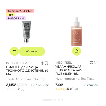
Срок до 20.02.2027
-15%
ВЫБОР ЯНЫ
Вход
Регистрация
60 мл
MEDI PEEL
INSTYTUTUM
Номер телефона
УВЛАЖНЯЮЩАЯ
ПИЛИНГ ДЛЯ ЛИЦА
СЫВОРОТКА ДЛЯ
ТРОЙНОГО ДЕЙСТВИЯ, 60
ПОВЫШЕНИЯ
МЛ
ЭЛАСТИЧНОСТИ КОЖИ,
Hyal Kombucha Tea-Tox
Triple Action Resurfacing
50 МЛ
Ampoule
Peel
3,145₴
3,700₴
730₴
+
157
кешбек
+
36
кешбек
Отправляя форму для авторизации/регистрации, вы
0
(0)
5.00
(3)
принимаете условия
Пользовательские соглашения
Далее