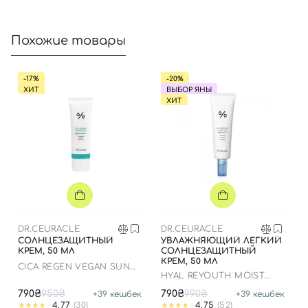
Войти с помощью e-mail
Похожие товары
-17%
-20%
ХИТ
ВЫБОР ЯНЫ
ХИТ
DR.CEURACLE
DR.CEURACLE
СОЛНЦЕЗАЩИТНЫЙ
УВЛАЖНЯЮЩИЙ ЛЕГКИЙ
КРЕМ, 50 МЛ
СОЛНЦЕЗАЩИТНЫЙ
КРЕМ, 50 МЛ
СICA REGEN VEGAN SUN
HYAL REYOUTH MOIST
GEL SPF50+ PA++++
SUN SPF 50/PA++++
790₴
950₴
790₴
990₴
+
39
кешбек
+
39
кешбек
4.77
(30)
4.75
(52)