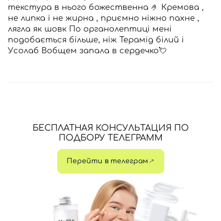
текстура в нього божественна 🤌 Кремова ,
не липка і не жирна , приємно ніжно пахне ,
лягла як шовк По органолептиці мені
подобається більше, ніж Терамід білий і
Усолаб Вобщем запала в сердечко💘
БЕСПЛАТНАЯ КОНСУЛЬТАЦИЯ ПО
ПОДБОРУ ТЕЛЕГРАММ
Перейти в телеграм