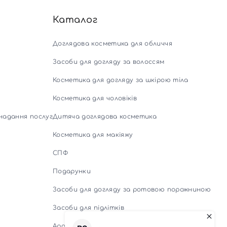
Каталог
Доглядова косметика для обличчя
Засоби для догляду за волоссям
Косметика для догляду за шкірою тіла
Косметика для чоловіків
надання послуг
Дитяча доглядова косметика
Косметика для макіяжу
СПФ
Подарунки
Засоби для догляду за ротовою порожниною
Засоби для підлітків
Аромадифузори