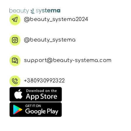
Всі то
@beauty_systema2024
гієни
@beauty_systema
support@beauty-systema.com
+380930992322