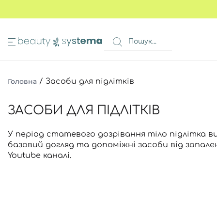
ИМА
КОШИК
 очей
Всі то
Всі то
Всі то
Головна
/
Засоби для підлітків
очей
Всі то
Всі то
в 1
ЗАСОБИ ДЛЯ ПІДЛІТКІВ
а ніг
авколо очей
У період статевого дозрівання тіло підлітка в
Всі то
я волосся
базовий догляд та допоміжні засоби від запал
Всі то
Youtube каналі
.
и
Всі то
ів
Всі то
очей
Всі то
ь
Всі то