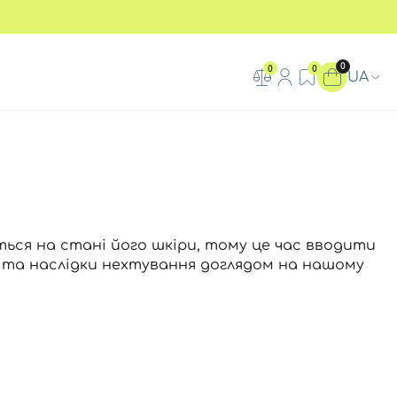
0
0
0
UA
ться на стані його шкіри, тому це час вводити
и та наслідки нехтування доглядом на нашому