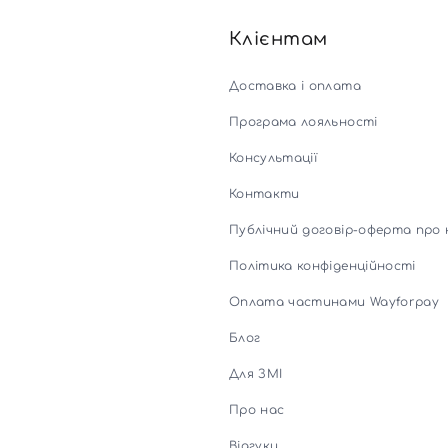
Для обличчя
СПФ захист для дітей
Клієнтам
вари
Номер телефону
Для зони повік
Доставка і оплата
Програма лояльності
Ви ще не додали товари у кошик
Відправляючи форму для авторизації/реєстрації ви
Консультації
приймаєте умови
Угоди користувача
Контакти
Далі
Публічний договір-оферта про 
Увійти за допомогою e-mail
Політика конфіденційності
Оплата частинами Wayforpay
Блог
Для ЗМІ
Про нас
Відгуки