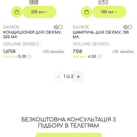
325 мл
100 мл
DAVROE
DAVROE
КОНДИЦІОНЕР ДЛЯ ОБ’ЄМУ,
ШАМПУНЬ ДЛЯ ОБ'ЄМУ, 100
325 МЛ
МЛ
VOLUME SENSES
VOLUME SENSES
AMPLIFYING CONDITIONER
AMPLIFYING SHAMPOO
1,670₴
710₴
+
83
кешбек
+
35
кешбек
5.00
(1)
4.00
(2)
1 із 2
«
»
Вхід
Реєстрація
БЕЗКОШТОВНА КОНСУЛЬТАЦІЯ З
Номер телефону
ПІДБОРУ В ТЕЛЕГРАМ