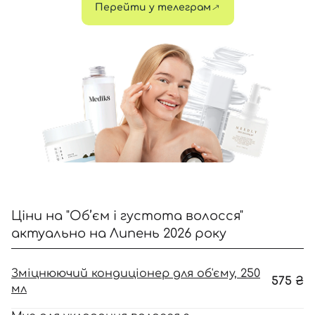
Перейти у телеграм
Відправляючи форму для авторизації/реєстрації ви
приймаєте умови
Угоди користувача
Далі
Увійти за допомогою e-mail
Ціни на "Об’єм і густота волосся"
актуально на Липень 2026 року
Зміцнюючий кондиціонер для об'єму, 250
575
₴
мл