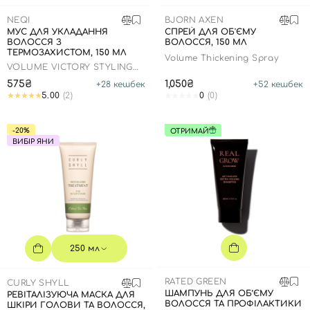
SPF-засоби з тоном
Точкові від прищів
SPF для волосся
Для дітей
NEQI
BJORN AXEN
Креми для тіла з SPF
Мініатюри
Спеціальний догляд
Дезодоранти
МУС ДЛЯ УКЛАДАННЯ
СПРЕЙ ДЛЯ ОБ'ЄМУ
ВОЛОССЯ З
ВОЛОССЯ, 150 МЛ
Карбоксітерапія
Для дітей
Засоби для інтимної гігієни
ТЕРМОЗАХИСТОМ, 150 МЛ
Volume Thickening Spray
VOLUME VICTORY STYLING
Бʼюті гаджети
Для чоловіків
Автозасмага для тіла
MOUSSE
575₴
1,050₴
+
28
кешбек
+
52
кешбек
Автозасмага
5.00
(2)
0
(0)
Набори
-20%
ОТРИМАЙ
Шия і декольте
ВИБІР ЯНИ
Для чоловіків
Для дітей
250 мл
RATED GREEN
CURLY SHYLL
ШАМПУНЬ ДЛЯ ОБ’ЄМУ
РЕВІТАЛІЗУЮЧА МАСКА ДЛЯ
ВОЛОССЯ ТА ПРОФІЛАКТИКИ
ШКІРИ ГОЛОВИ ТА ВОЛОССЯ,