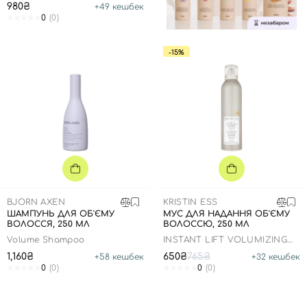
980₴
+
49
кешбек
0
(0)
-15%
BJORN AXEN
KRISTIN ESS
ШАМПУНЬ ДЛЯ ОБ'ЄМУ
МУС ДЛЯ НАДАННЯ ОБ'ЄМУ
ВОЛОССЯ, 250 МЛ
ВОЛОССЮ, 250 МЛ
Volume Shampoo
INSTANT LIFT VOLUMIZING
MOUSSE
1,160₴
650₴
765₴
+
58
кешбек
+
32
кешбек
0
(0)
0
(0)