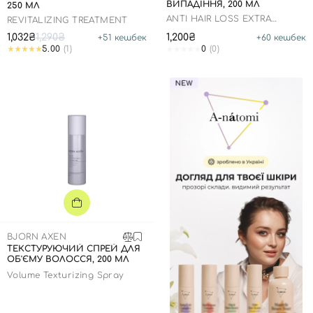
ВИПАДІННЯ, 200 МЛ
250 МЛ
ANTI HAIR LOSS EXTRA
REVITALIZING TREATMENT
VOLUME SHAMPOO
1,032₴
1,290₴
1,200₴
+
51
кешбек
+
60
кешбек
5.00
(1)
0
(0)
BJORN AXEN
ТЕКСТУРУЮЧИЙ СПРЕЙ ДЛЯ
ОБ'ЄМУ ВОЛОССЯ, 200 МЛ
Volume Texturizing Spray