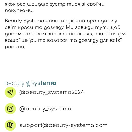
приймаєте умови
Угоди користувача
якомога швидше зустрітися зі своїми
покупками.
Далі
Beauty Systema – ваш надійний провідник у
Увійти за допомогою e-mail
світ краси та догляду. Ми завжди тут, щоб
допомогти вам знайти найкращі рішення для
вашої шкіри та волосся та догляду для всієї
родини.
@beauty_systema2024
@beauty_systema
support@beauty-systema.com