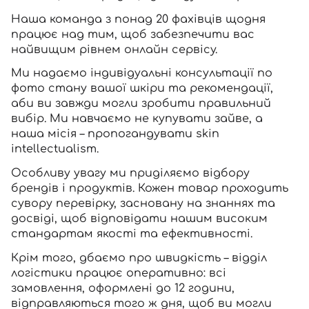
SPF-засоби з тоном
Точкові від прищів
SPF для волосся
Для дітей
Наша команда з понад 20 фахівців щодня
Креми для тіла з SPF
Мініатюри
Спеціальний догляд
Дезодоранти
працює над тим, щоб забезпечити вас
Карбоксітерапія
Для дітей
Засоби для інтимної гігієни
найвищим рівнем онлайн сервісу.
Бʼюті гаджети
Для чоловіків
Автозасмага для тіла
Ми надаємо індивідуальні консультації по
фото стану вашої шкіри та рекомендації,
Автозасмага
аби ви завжди могли зробити правильний
Набори
вибір. Ми навчаємо не купувати зайве, а
наша місія – пропогандувати skin
Шия і декольте
intellectualism.
Для чоловіків
Особливу увагу ми приділяємо відбору
Для дітей
Вхід
Реєстрація
брендів і продуктів. Кожен товар проходить
сувору перевірку, засновану на знаннях та
досвіді, щоб відповідати нашим високим
Номер телефону
стандартам якості та ефективності.
Крім того, дбаємо про швидкість – відділ
логістики працює оперативно: всі
замовлення, оформлені до 12 години,
Відправляючи форму для авторизації/реєстрації ви
відправляються того ж дня, щоб ви могли