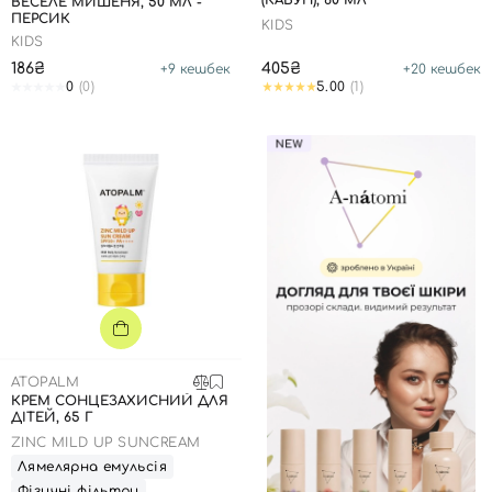
(КАВУН), 60 МЛ
ВЕСЕЛЕ МИШЕНЯ, 50 МЛ -
ПЕРСИК
KIDS
KIDS
186₴
405₴
+
9
кешбек
+
20
кешбек
0
(0)
5.00
(1)
ATOPALM
КРЕМ СОНЦЕЗАХИСНИЙ ДЛЯ
ДІТЕЙ, 65 Г
ZINC MILD UP SUNCREAM
Лямелярна емульсія
Фізичні фільтри