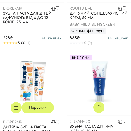
SPF-засоби з тоном
Точкові від прищів
SPF для волосся
Для дітей
BIOREPAIR
ROUND LAB
Креми для тіла з SPF
Мініатюри
Спеціальний догляд
Дезодоранти
ЗУБНА ПАСТА ДЛЯ ДІТЕЙ
ДИТЯЧИЙ СОНЦЕЗАХИСНИЙ
«ДЖУНІОР» ВІД 6 ДО 12
КРЕМ, 60 МЛ
Карбоксітерапія
Для дітей
Засоби для інтимної гігієни
РОКІВ, 75 МЛ
BABY MILD SUNSCREEN
Бʼюті гаджети
Для чоловіків
Автозасмага для тіла
Фізичні фільтри
228₴
Автозасмага
835₴
+
11
кешбек
+
41
кешбек
5.00
(1)
0
(0)
Набори
Шия і декольте
ВИБІР ЯНИ
Для чоловіків
Для дітей
Персик
CURAPROX
BIOREPAIR
ЗУБНА ПАСТА ДИТЯЧА
ДИТЯЧА ЗУБНА ПАСТА