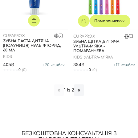
Помаранчева
Вхід
Реєстрація
CURAPROX
CURAPROX
ЗУБНА ПАСТА ДИТЯЧА
ЗУБНА ЩІТКА ДИТЯЧА
(ПОЛУНИЦЯ) НУЛЬ ФТОРИД,
УЛЬТРА-М'ЯКА -
Номер телефону
60 МЛ
ПОМАРАНЧЕВА
KIDS
KIDS УЛЬТРА-М'ЯКА
405₴
354₴
+
20
кешбек
+
17
кешбек
0
(0)
0
(0)
Відправляючи форму для авторизації/реєстрації ви
приймаєте умови
Угоди користувача
1 із 2
«
»
Далі
Увійти за допомогою e-mail
БЕЗКОШТОВНА КОНСУЛЬТАЦІЯ З