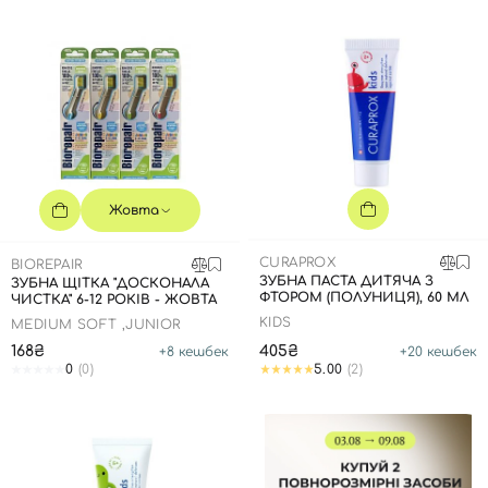
Жовта
CURAPROX
BIOREPAIR
ЗУБНА ПАСТА ДИТЯЧА З
ЗУБНА ЩІТКА "ДОСКОНАЛА
ФТОРОМ (ПОЛУНИЦЯ), 60 МЛ
ЧИСТКА" 6-12 РОКІВ - ЖОВТА
KIDS
MEDIUM SOFT ,JUNIOR
168₴
405₴
+
8
кешбек
+
20
кешбек
0
(0)
5.00
(2)