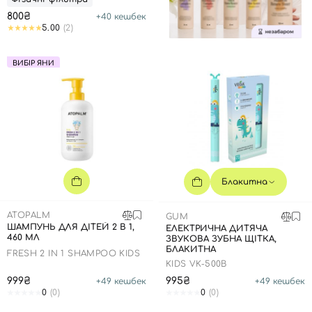
800₴
+
40
кешбек
5.00
(2)
ВИБІР ЯНИ
Блакитна
ATOPALM
GUM
ШАМПУНЬ ДЛЯ ДІТЕЙ 2 В 1,
ЕЛЕКТРИЧНА ДИТЯЧА
460 МЛ
ЗВУКОВА ЗУБНА ЩІТКА,
БЛАКИТНА
FRESH 2 IN 1 SHAMPOO KIDS
KIDS VK-500B
999₴
995₴
+
49
кешбек
+
49
кешбек
0
(0)
0
(0)