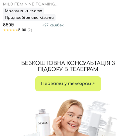
MILD FEMININE FOAMING
WAS
Молочна кислота
Про,пребіотики,лізати
550₴
+
27
кешбек
5.00
(2)
БЕЗКОШТОВНА КОНСУЛЬТАЦІЯ З
ПІДБОРУ В ТЕЛЕГРАМ
Перейти у телеграм