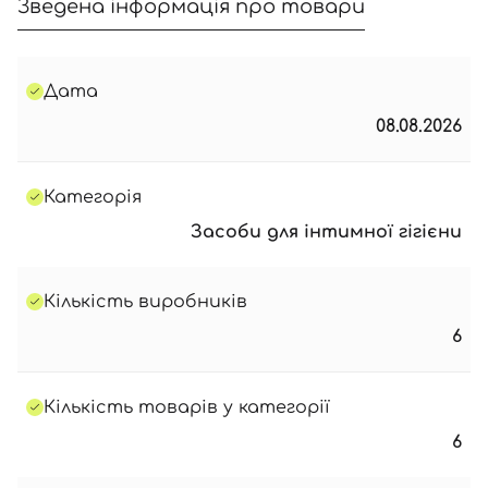
Зведена інформація про товари
Дата
08.08.2026
Категорія
Вхід
Реєстрація
Засоби для інтимної гігієни
Номер телефону
Кількість виробників
6
Відправляючи форму для авторизації/реєстрації ви
Кількість товарів у категорії
приймаєте умови
Угоди користувача
6
Далі