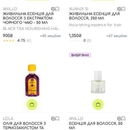
SPF-засоби з тоном
Точкові від прищів
SPF для волосся
Для дітей
ANILLO
Креми для тіла з SPF
Мініатюри
Спеціальний догляд
Дезодоранти
XUANDI SI
ЖИВИЛЬНА ЕСЕНЦІЯ ДЛЯ
ЖИВИЛЬНА ЕСЕНЦІЯ ДЛЯ
ВОЛОССЯ З ЕКСТРАКТОМ
ВОЛОССЯ, 250 МЛ
Карбоксітерапія
Для дітей
Засоби для інтимної гігієни
ЧОРНОГО ЧАЮ - 50 МЛ
Nourishing essence for hair
Бʼюті гаджети
Для чоловіків
Автозасмага для тіла
BLACK TEA NOURISHING HAIR
ESSENCE
900₴
1,350₴
+
45
кешбек
+
67
кешбек
Автозасмага
4.75
(4)
0
(0)
Набори
ВИБІР ЯНИ
Шия і декольте
Для чоловіків
Для дітей
LOLA
ANILLO
ОЛІЯ ДЛЯ ВОЛОССЯ З
ЕСЕНЦІЯ ДЛЯ ВОЛОССЯ, 50
ТЕРМОЗАХИСТОМ ТА
МЛ