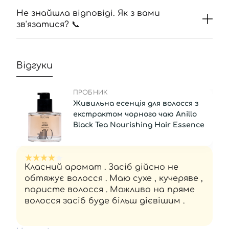
Не знайшла відповіді. Як з вами
зв'язатися? 📞
Відгуки
ПРОБНИК
Живильна есенція для волосся з
екстрактом чорного чаю Anillo
Black Tea Nourishing Hair Essence
Класний аромат . Засіб дійсно не
обтяжує волосся . Маю сухе , кучеряве ,
пористе волосся . Можливо на пряме
волосся засіб буде більш дієвішим .