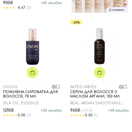
900₴
+
45
кешбек
4.67
(3)
-20%
UNOVE
RATED GREEN
ПОЖИВНА СИРОВАТКА ДЛЯ
СЕРУМ ДЛЯ ВОЛОССЯ З
ВОЛОССЯ, 70 МЛ
МАСЛОМ АРГАНИ, 150 МЛ
SILK OIL ESSENCE
REAL ARGAN SMOOTHING
HAIR SERUM
1,010₴
960₴
1,200₴
+
50
кешбек
+
48
кешбек
5.00
(3)
5.00
(1)