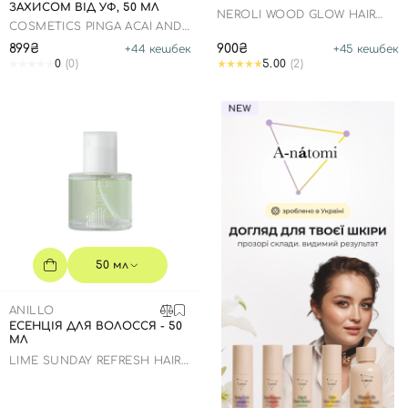
ЗАХИСОМ ВІД УФ, 50 МЛ
NEROLI WOOD GLOW HAIR
COSMETICS PINGA ACAÍ AND
ESSENCE
PRACAXI OIL
899₴
900₴
+
44
кешбек
+
45
кешбек
0
(0)
5.00
(2)
50 мл
ANILLO
ЕСЕНЦІЯ ДЛЯ ВОЛОССЯ - 50
МЛ
LIME SUNDAY REFRESH HAIR
ESSENCE