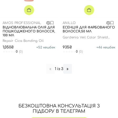
AMOS PROFESSIONAL
ANILLO
ВІДНОВЛЮВАЛЬНА ОЛІЯ ДЛЯ
ЕСЕНЦІЯ ДЛЯ ФАРБОВАНОГО
ПОШКОДЖЕНОГО ВОЛОССЯ,
ВОЛОССЯ,50 МЛ
100 МЛ
Gardenia Veil Color Shield
Repair Cica Bonding Oil
Hair Essence
1,050₴
935₴
+
52
кешбек
+
46
кешбек
0
(0)
0
(0)
Вхід
Реєстрація
1 із 3
«
»
Номер телефону
Відправляючи форму для авторизації/реєстрації ви
приймаєте умови
Угоди користувача
БЕЗКОШТОВНА КОНСУЛЬТАЦІЯ З
ПІДБОРУ В ТЕЛЕГРАМ
Далі