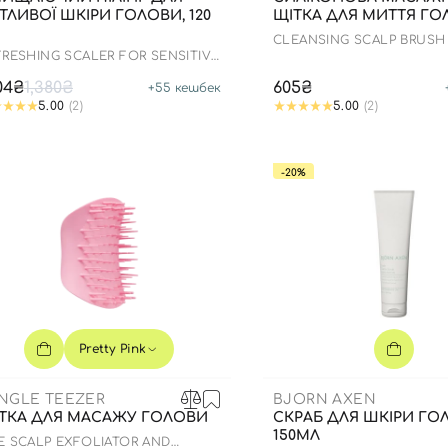
ТЛИВОЇ ШКІРИ ГОЛОВИ, 120
ЩІТКА ДЛЯ МИТТЯ Г
CLEANSING SCALP BRUSH
FRESHING SCALER FOR SENSITIVE
ALP
104₴
1,380₴
605₴
+
55
кешбек
5.00
(2)
5.00
(2)
-20%
Вхід
Реєстрація
Pretty Pink
NGLE TEEZER
BJORN AXEN
Номер телефону
ТКА ДЛЯ МАСАЖУ ГОЛОВИ
СКРАБ ДЛЯ ШКІРИ ГО
150МЛ
E SCALP EXFOLIATOR AND