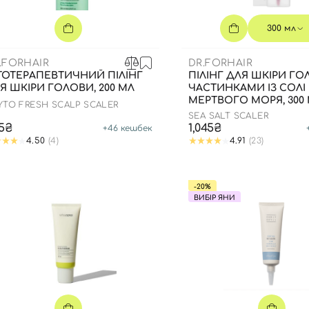
Для обличчя
СПФ захист для дітей
300 мл
вари
Для зони повік
.FORHAIR
DR.FORHAIR
ТОТЕРАПЕВТИЧНИЙ ПІЛІНГ
ПІЛІНГ ДЛЯ ШКІРИ ГО
Я ШКІРИ ГОЛОВИ, 200 МЛ
ЧАСТИНКАМИ ІЗ СОЛІ
МЕРТВОГО МОРЯ, 300
YTO FRESH SCALP SCALER
SEA SALT SCALER
5₴
1,045₴
+
46
кешбек
4.50
(4)
4.91
(23)
-20%
ВИБІР ЯНИ