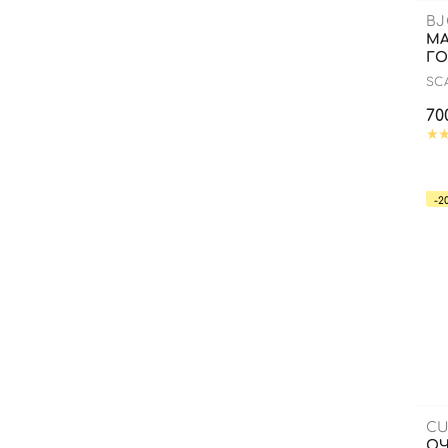
BJ
МА
Г
SC
70
-2
CU
ОЧ