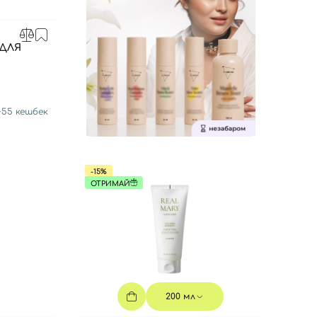
ДЛЯ
+
55
кешбек
-15%
ОТРИМАЙ
200 мл