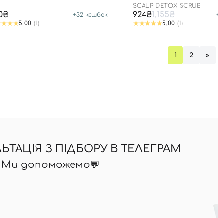
SSAGER - PRETTY PINK
SCALP DETOX SCRUB
0₴
924₴
1,155₴
+
32
кешбек
Ви ще не додали товари у кошик
5.00
(1)
5.00
(1)
Відправляючи форму для авторизації/реєстрації ви
приймаєте умови
Угоди користувача
1
2
»
Далі
Увійти за допомогою e-mail
ТАЦІЯ З ПІДБОРУ В ТЕЛЕГРАМ
? Ми допоможемо💬