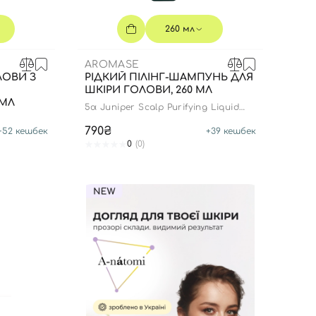
260 мл
AROMASE
ЛОВИ З
РІДКИЙ ПІЛІНГ-ШАМПУНЬ ДЛЯ
ШКІРИ ГОЛОВИ, 260 МЛ
 МЛ
5α Juniper Scalp Purifying Liquid
Shampoo
790₴
+
52
кешбек
+
39
кешбек
0
(0)