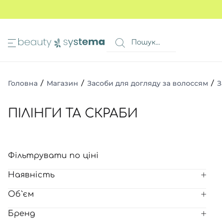
ИМА
КОШИК
 очей
Всі то
Всі то
Всі то
Головна
/
Магазин
/
Засоби для догляду за волоссям
/
З
очей
Всі то
Всі то
в 1
ПІЛІНГИ ТА СКРАБИ
а ніг
авколо очей
Всі то
я волосся
Фільтрувати по ціні
Всі то
и
Всі то
ів
Наявність
Всі то
очей
Об`єм
Всі то
ь
Бренд
Всі то