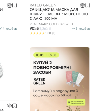
RATED GREEN
РИ
ОЧИЩАЮЧА МАСКА ДЛЯ
ШКІРИ ГОЛОВИ З МОРСЬКОЮ
СІЛЛЮ, 200 МЛ
REAL MARY COLD BREWED
ROSEMARY PURIFYNG SCALP
905₴
1,065₴
+
14
кешбек
+
45
кешбек
SCALER
5.00
(1)
НА