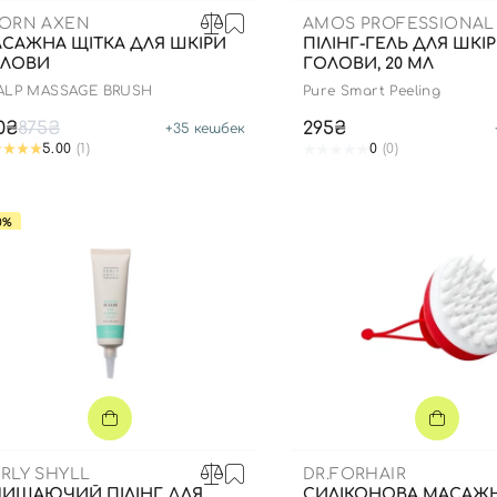
ORN AXEN
AMOS PROFESSIONAL
САЖНА ЩІТКА ДЛЯ ШКІРИ
ПІЛІНГ-ГЕЛЬ ДЛЯ ШКІ
ОЛОВИ
ГОЛОВИ, 20 МЛ
ALP MASSAGE BRUSH
Pure Smart Peeling
0₴
875₴
295₴
+
35
кешбек
5.00
(1)
0
(0)
0%
RLY SHYLL
DR.FORHAIR
ИЩАЮЧИЙ ПІЛІНГ ДЛЯ
СИЛІКОНОВА МАСАЖ