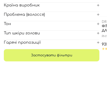
Країна виробник
Всі то
Проблема (волосся)
гієни
DR
Тон
ФІ
ДЛ
Тип шкіри голови
PH
Гарячі пропозиції
93
Застосувати фільтри