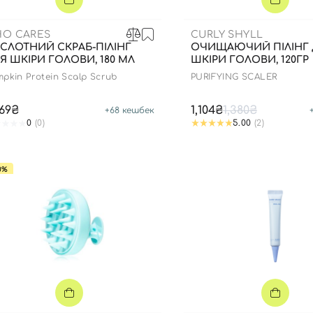
O CARES
CURLY SHYLL
СЛОТНИЙ СКРАБ-ПІЛІНГ
ОЧИЩАЮЧИЙ ПІЛІНГ 
Я ШКІРИ ГОЛОВИ, 180 МЛ
ШКІРИ ГОЛОВИ, 120ГР
pkin Protein Scalp Scrub
PURIFYING SCALER
369₴
1,104₴
1,380₴
+
68
кешбек
0
(0)
5.00
(2)
0%