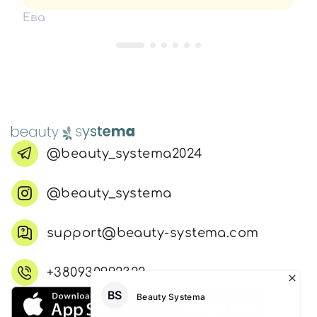
воно не пушиться та не
Ева
єлектризується,хіба що після розчіски
тангл),але то є норм,бо вона
пластмасова.Якщо потім просто
провести рукою то статики не
буде,тобто волосся не накопичує
її.Має приємний аромат,легко
наноситься, як на сухе так і на вологе
волосся! Не залишає жирності чи
липкості. Захищає від сонця, вітру,
@beauty_systema2024
солоної води, та хлору в басейні.
@beauty_systema
support@beauty-systema.com
+380930992322