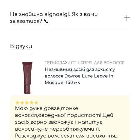
Не знайшла відповіді. Як з вами
зв'язатися? 📞
Відгуки
ТЕРМОЗАХИСТ І СПРЕЇ ДЛЯ ВОЛОССЯ
Незмивний засіб для захисту
волосся Davroe Luxe Leave In
Masque, 150 мл
Маю дуже довге,тонке
волосся,середньої пористості.Цей
засіб гарно зволожує і напитує
волосину,не переобтяжуючи її.
Розгладжує волосся,після висихання