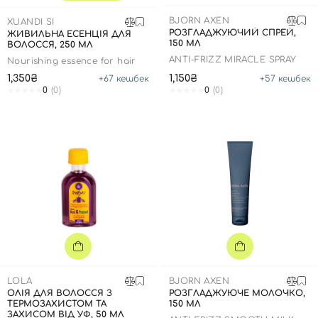
SPF-засоби з тоном
Точкові від прищів
SPF для волосся
Для дітей
BJORN AXEN
XUANDI SI
Креми для тіла з SPF
Мініатюри
Спеціальний догляд
Дезодоранти
РОЗГЛАДЖУЮЧИЙ СПРЕЙ,
ЖИВИЛЬНА ЕСЕНЦІЯ ДЛЯ
150 МЛ
ВОЛОССЯ, 250 МЛ
Карбоксітерапія
Для дітей
Засоби для інтимної гігієни
ANTI-FRIZZ MIRACLE SPRAY
Nourishing essence for hair
Бʼюті гаджети
Для чоловіків
Автозасмага для тіла
1,350₴
1,150₴
+
67
кешбек
+
57
кешбек
0
(0)
0
(0)
Автозасмага
Набори
Шия і декольте
Для чоловіків
Для дітей
LOLA
BJORN AXEN
ОЛІЯ ДЛЯ ВОЛОССЯ З
РОЗГЛАДЖУЮЧЕ МОЛОЧКО,
ТЕРМОЗАХИСТОМ ТА
150 МЛ
ЗАХИСОМ ВІД УФ, 50 МЛ