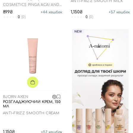
ANTI-FRIZZ SMOOTH MILK
COSMETICS PINGA ACAÍ AND
PRACAXI OIL
899₴
1,150₴
+
44
кешбек
+
57
кешбек
0
(0)
0
(0)
BJORN AXEN
РОЗГЛАДЖУЮЧИЙ КРЕМ, 150
МЛ
ANTI-FRIZZ SMOOTH CREAM
1,150₴
+
57
кешбек