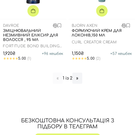
DAVROE
BJORN AXEN
ЗМІЦНЮВАЛЬНИЙ
ФОРМУЮЧИЙ КРЕМ ДЛЯ
НЕЗМИВНИЙ ЕЛІКСИР ДЛЯ
ЛОКОНІВ,150 МЛ
ВОЛОССЯ , 95 МЛ
CURL CREATOR CREAM
FORTITUDE BOND BUILDING
ELIXIR
1,920₴
1,150₴
+
96
кешбек
+
57
кешбек
5.00
(1)
5.00
(2)
Вхід
Реєстрація
1 із 2
«
»
Номер телефону
Відправляючи форму для авторизації/реєстрації ви
БЕЗКОШТОВНА КОНСУЛЬТАЦІЯ З
приймаєте умови
Угоди користувача
ПІДБОРУ В ТЕЛЕГРАМ
Далі