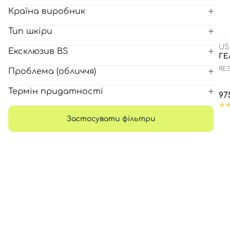
Країна виробник
Всі то
Тип шкіри
гієни
US
Ексклюзив BS
ГЕ
RE
Проблема (обличчя)
Термін придатності
97
Застосувати фільтри