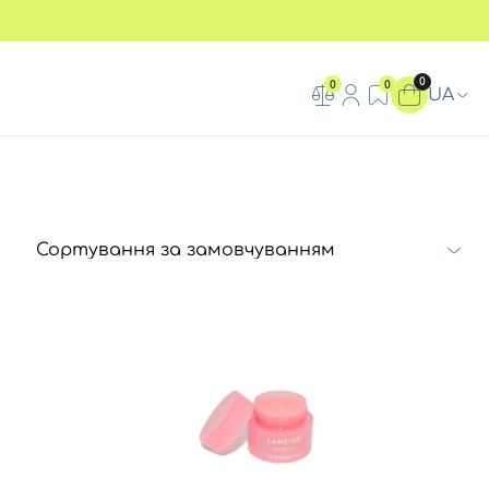
0
0
0
UA