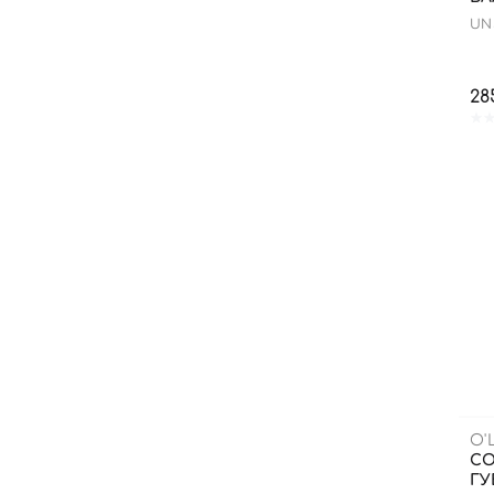
UN
28
O'
СО
ГУБ