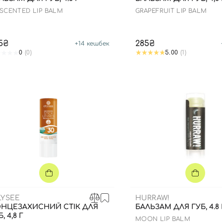
SCENTED LIP BALM
GRAPEFRUIT LIP BALM
5₴
285₴
+
14
кешбек
0
(0)
5.00
(1)
Вхід
Реєстрація
LYSEE
HURRAW!
Номер телефону
НЦЕЗАХИСНИЙ СТІК ДЛЯ
БАЛЬЗАМ ДЛЯ ГУБ, 4.8 
, 4,8 Г
MOON LIP BALM