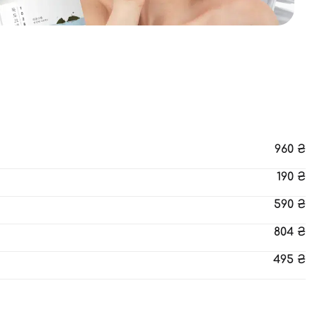
960
₴
190
₴
590
₴
804
₴
495
₴