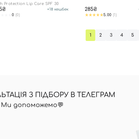
h Protection Lip Care SPF 30
5₴
285₴
+
18
кешбек
Ви ще не додали товари у кошик
0
(0)
5.00
(1)
Відправляючи форму для авторизації/реєстрації ви
приймаєте умови
Угоди користувача
1
2
3
4
5
Далі
Увійти за допомогою e-mail
ТАЦІЯ З ПІДБОРУ В ТЕЛЕГРАМ
? Ми допоможемо💬