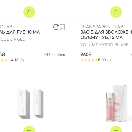
Для обличчя
СПФ захист для дітей
вари
Для зони повік
OLAB
TRANSPARENT-LAB
ЛЬ ДЛЯ ГУБ, 10 МЛ
ЗАСІБ ДЛЯ ЗВОЛОЖЕН
ОБ'ЄМУ ГУБ, 15 МЛ
SCUE LIP GEL
VOLUME HYDRO-PLUMP L
AUGMENTATION
5₴
960₴
+
48
кешбек
4.13
(8)
5.00
(1)