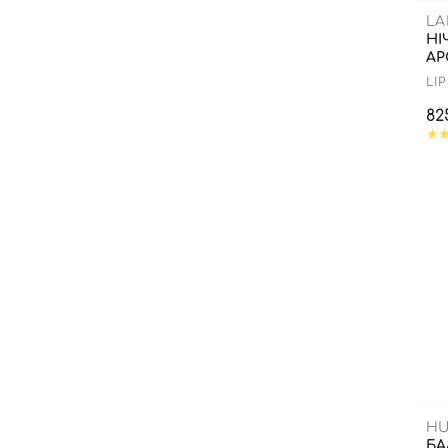
LA
НІ
АР
LI
82
HU
БА