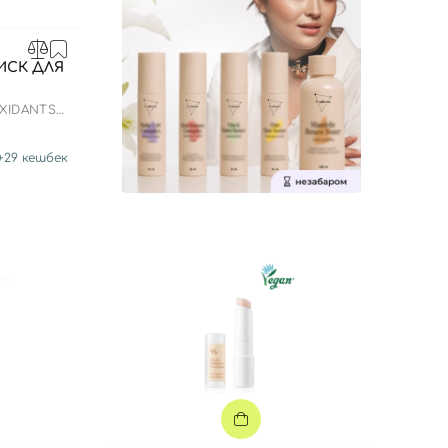
ИСК ДЛЯ
XIDANTS
++
+
29
кешбек