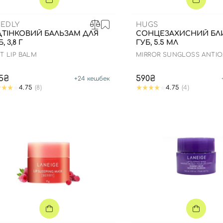
EDLY
HUGS
ДТІНКОВИЙ БАЛЬЗАМ ДЛЯ
СОНЦЕЗАХИСНИЙ БЛ
, 3,8 Г
ГУБ, 5.5 МЛ
NT LIP BALM
MIRROR SUNGLOSS ANTIO
AND PEPTIDES SPF 15+ PA
5₴
590₴
+
24
кешбек
4.75
(8)
4.75
(4)