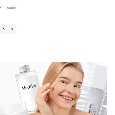
+
14
кешбек
6
»