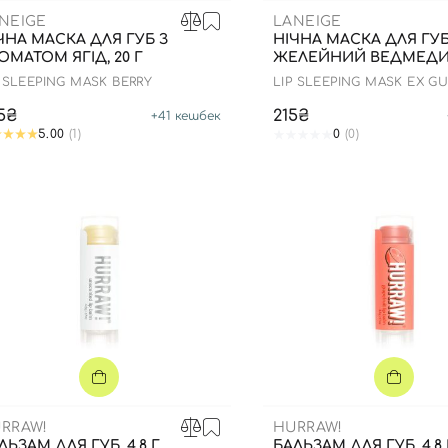
NEIGE
LANEIGE
ЧНА МАСКА ДЛЯ ГУБ З
НІЧНА МАСКА ДЛЯ ГУБ
ОМАТОМ ЯГІД, 20 Г
ЖЕЛЕЙНИЙ ВЕДМЕДИК"
P SLEEPING MASK BERRY
LIP SLEEPING MASK EX 
BEAR
5₴
215₴
+
41
кешбек
5.00
(1)
0
(0)
RRAW!
HURRAW!
ЛЬЗАМ ДЛЯ ГУБ, 4.8 Г
БАЛЬЗАМ ДЛЯ ГУБ, 4,8 