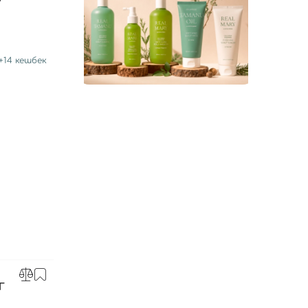
+
14
кешбек
Г