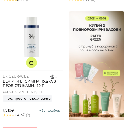
DR.CEURACLE
ВЕЧІРНЯ ЕНЗИМНА ПУДРА З
ПРОБІОТИКАМИ, 50 Г
PRO-BALANCE NIGHT
ENZYME WASH
Про,пребіотики,лізати
1,310₴
+
65
кешбек
4.67
(9)