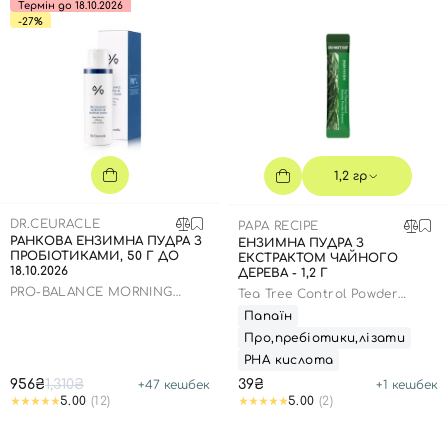
Термін до 18.10.2026
-27%
1,2 гр
DR.CEURACLE
PAPA RECIPE
РАНКОВА ЕНЗИМНА ПУДРА З
ЕНЗИМНА ПУДРА З
ПРОБІОТИКАМИ, 50 Г ДО
ЕКСТРАКТОМ ЧАЙНОГО
18.10.2026
ДЕРЕВА - 1,2 Г
PRO-BALANCE MORNING
Tea Tree Control Powder
ENZYME WASH
Cleanser
Папаїн
Про,пребіотики,лізати
РНА кислота
956₴
1,310₴
39₴
+
47
кешбек
+
1
кешбек
5.00
(12)
5.00
(2)
Вхід
Реєстрація