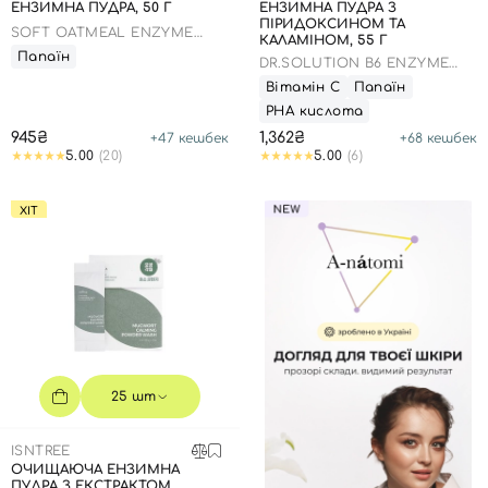
ЕНЗИМНА ПУДРА, 50 Г
ЕНЗИМНА ПУДРА З
ПІРИДОКСИНОМ ТА
SOFT OATMEAL ENZYME
КАЛАМІНОМ, 55 Г
POWDER WASH
Папаїн
DR.SOLUTION B6 ENZYME
POWDER WASH
Вітамін С
Папаїн
РНА кислота
945₴
1,362₴
+
47
кешбек
+
68
кешбек
5.00
(20)
5.00
(6)
ХІТ
25 шт
ISNTREE
ОЧИЩАЮЧА ЕНЗИМНА
ПУДРА З ЕКСТРАКТОМ