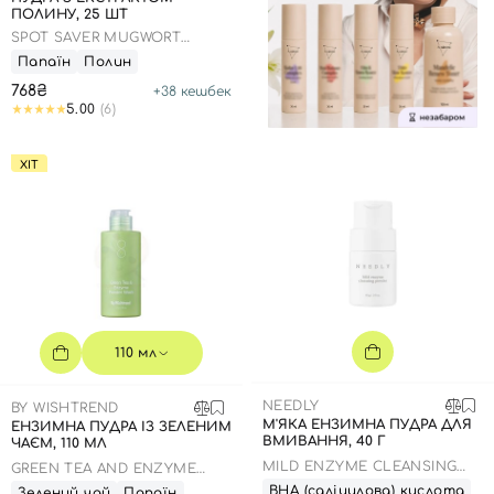
ПОЛИНУ, 25 ШТ
SPOT SAVER MUGWORT
POWDER WASH
Папаїн
Полин
768₴
+
38
кешбек
5.00
(6)
ХІТ
110 мл
NEEDLY
BY WISHTREND
М'ЯКА ЕНЗИМНА ПУДРА ДЛЯ
ЕНЗИМНА ПУДРА ІЗ ЗЕЛЕНИМ
ВМИВАННЯ, 40 Г
ЧАЄМ, 110 МЛ
MILD ENZYME CLEANSING
GREEN TEA AND ENZYME
POWDER
POWDER WASH
ВНА (саліцилова) кислота
Зелений чай
Папаїн