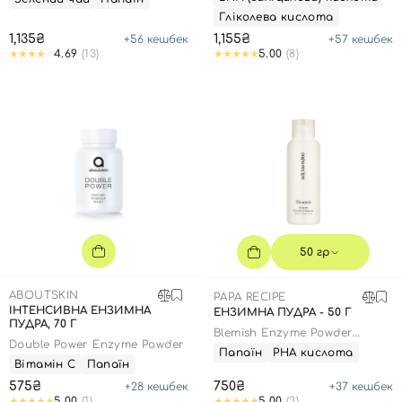
Гліколева кислота
1,135₴
1,155₴
+
56
кешбек
+
57
кешбек
4.69
(13)
5.00
(8)
50 гр
ABOUTSKIN
PAPA RECIPE
ІНТЕНСИВНА ЕНЗИМНА
ЕНЗИМНА ПУДРА - 50 Г
ПУДРА, 70 Г
Blemish Enzyme Powder
Double Power Enzyme Powder
Cleanser
Папаїн
РНА кислота
Вітамін С
Папаїн
575₴
750₴
+
28
кешбек
+
37
кешбек
5.00
(1)
5.00
(3)