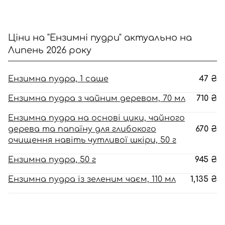
Ціни на "Ензимні пудри" актуально на
Липень 2026 року
Ензимна пудра, 1 саше
47
₴
Ензимна пудра з чайним деревом, 70 мл
710
₴
Ензимна пудра на основі цики, чайного
дерева та папаїну для глибокого
670
₴
очищення навіть чутливої шкіри, 50 г
Ензимна пудра, 50 г
945
₴
Ензимна пудра із зеленим чаєм, 110 мл
1,135
₴