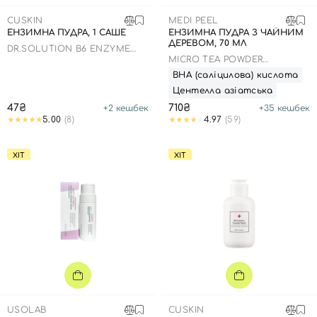
SPF-засоби з тоном
Точкові від прищів
SPF для волосся
Для дітей
CUSKIN
MEDI PEEL
Креми для тіла з SPF
Мініатюри
Спеціальний догляд
Дезодоранти
ЕНЗИМНА ПУДРА, 1 САШЕ
ЕНЗИМНА ПУДРА З ЧАЙНИМ
ДЕРЕВОМ, 70 МЛ
Карбоксітерапія
Для дітей
Засоби для інтимної гігієни
DR.SOLUTION B6 ENZYME
POWDER WASH
MICRO TEA POWDER
Бʼюті гаджети
Для чоловіків
Автозасмага для тіла
CLEANSER
ВНА (саліцилова) кислота
Центелла азіатська
Автозасмага
47₴
710₴
+
2
кешбек
+
35
кешбек
Набори
5.00
(8)
4.97
(59)
Шия і декольте
ХІТ
ХІТ
Для чоловіків
Для дітей
USOLAB
CUSKIN