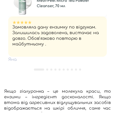
Medi-Peel Micro Tea Powder
Cleanser, 70 мл
Замовляла дану ензимку по відгукам.
Залишилась задоволена, вистачає на
довго. Обовʼязково повторю в
майбутньому .
Яна
Якщо гіалуронка – це молекула краси, то
ензими – інгредієнт досконалості. Якщо
втома від агресивних відлущувальних засобів
відображається на шкірі обличчя, саме час
влаштувати б’юті-похід до домашнього