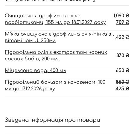
О
Очищаюча гідрофільна олія з
1,090
₴
ці
П
пробіотиками, 155 мл до 18.01.2027 року
709
₴
1,
ці
М`яка очищуюча гідрофільна олія-пінка з
70
1,422
₴
вітаміном U, 250мл
Гідрофільна олія з екстрактом чорних
870
₴
соєвих бобів, 200 мл
Міцелярна вода, 400 мл
650
₴
О
Гідрофільний бальзам з колагеном, 100
850
₴
ці
П
мл до 17.12.2026 року
425
₴
85
ці
42
Зведена інформація про товари