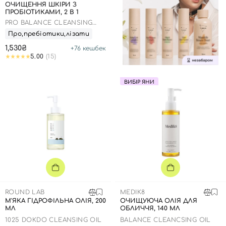
ОЧИЩЕННЯ ШКІРИ З
ПРОБІОТИКАМИ, 2 В 1
PRO BALANCE CLEANSING
DUO SET
Про,пребіотики,лізати
1,530₴
+
76
кешбек
5.00
(15)
ВИБІР ЯНИ
ROUND LAB
MEDIK8
М'ЯКА ГІДРОФІЛЬНА ОЛІЯ, 200
ОЧИЩУЮЧА ОЛІЯ ДЛЯ
МЛ
ОБЛИЧЧЯ, 140 МЛ
1025 DOKDO CLEANSING OIL
BALANCE CLEANCSING OIL