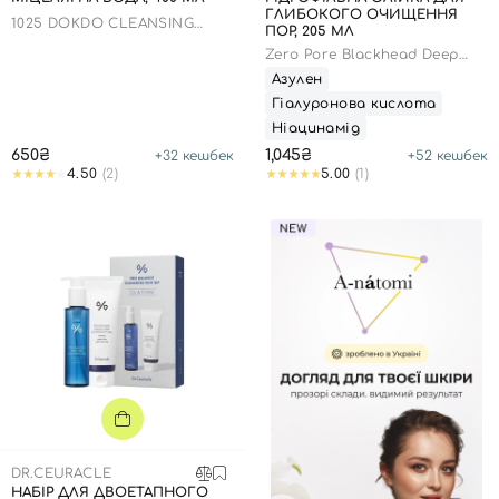
ГЛИБОКОГО ОЧИЩЕННЯ
1025 DOKDO CLEANSING
ПОР, 205 МЛ
WATER
Zero Pore Blackhead Deep
Cleansing Oil
Азулен
Гіалуронова кислота
Ніацинамід
650₴
1,045₴
+
32
кешбек
+
52
кешбек
4.50
(2)
5.00
(1)
DR.CEURACLE
НАБІР ДЛЯ ДВОЕТАПНОГО