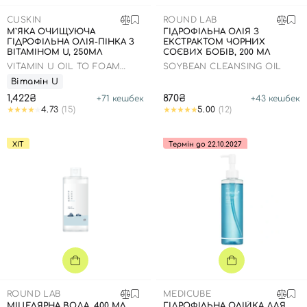
SPF-засоби з тоном
Точкові від прищів
SPF для волосся
Для дітей
CUSKIN
ROUND LAB
Креми для тіла з SPF
Мініатюри
Спеціальний догляд
Дезодоранти
М`ЯКА ОЧИЩУЮЧА
ГІДРОФІЛЬНА ОЛІЯ З
ГІДРОФІЛЬНА ОЛІЯ-ПІНКА З
ЕКСТРАКТОМ ЧОРНИХ
Карбоксітерапія
Для дітей
Засоби для інтимної гігієни
ВІТАМІНОМ U, 250МЛ
СОЄВИХ БОБІВ, 200 МЛ
VITAMIN U OIL TO FOAM
Бʼюті гаджети
Для чоловіків
Автозасмага для тіла
SOYBEAN CLEANSING OIL
CLEANSER
Вітамін U
Автозасмага
1,422₴
870₴
+
71
кешбек
+
43
кешбек
4.73
(15)
5.00
(12)
Набори
Шия і декольте
ХІТ
Термін до 22.10.2027
Для чоловіків
Для дітей
ROUND LAB
MEDICUBE
МІЦЕЛЯРНА ВОДА, 400 МЛ
ГІДРОФІЛЬНА ОЛІЙКА ДЛЯ