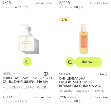
960₴
2,000₴
+
48
кешбек
+
100
кешбек
4.86
(22)
5.00
(5)
-27%
150 мл
NEEDLY
MEISANI
М'ЯКА ОЛІЯ ДЛЯ ГЛИБОКОГО
ОЧИЩУВАЛЬНА
ОЧИЩЕННЯ ШКІРИ, 240 МЛ
ГІДРОФІЛЬНА ОЛІЯ З
ВІТАМІНОМ Е, 150 МЛ ДО
MILD DEEP CLEANSING OIL
21.12.2026 РОКУ
VITAMIN E-RASER CLEANSING
OIL
1,310₴
723₴
990₴
+
65
кешбек
+
36
кешбек
4.71
(21)
5.00
(2)