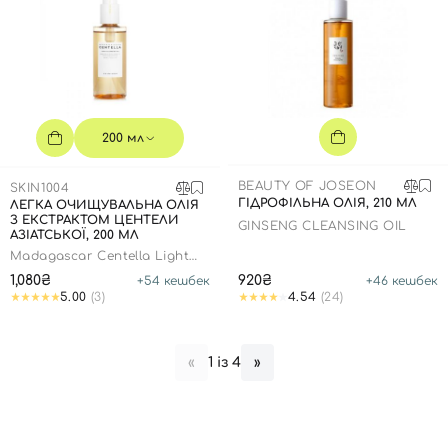
200 мл
BEAUTY OF JOSEON
SKIN1004
ГІДРОФІЛЬНА ОЛІЯ, 210 МЛ
ЛЕГКА ОЧИЩУВАЛЬНА ОЛІЯ
З ЕКСТРАКТОМ ЦЕНТЕЛИ
GINSENG CLEANSING OIL
АЗІАТСЬКОЇ, 200 МЛ
Madagascar Centella Light
Cleansing Oil
1,080₴
920₴
+
54
кешбек
+
46
кешбек
5.00
(3)
4.54
(24)
1 із 4
«
»
Вхід
Реєстрація