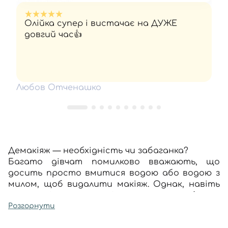
Олійка супер і вистачає на ДУЖЕ
довгий час👍
Любов Отченашко
Демакіяж — необхідність чи забаганка?
Багато дівчат помилково вважають, що
досить просто вмитися водою або водою з
милом, щоб видалити макіяж. Однак, навіть
якщо візуально шкіра вашого обличчя
здаватиметься чистою, у її мікропорах
Розгорнути
будуть накопичуватися не лише залишки