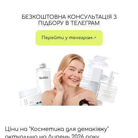
Номер телефону
БЕЗКОШТОВНА КОНСУЛЬТАЦІЯ З
ПІДБОРУ В ТЕЛЕГРАМ
Відправляючи форму для авторизації/реєстрації ви
Перейти у телеграм
приймаєте умови
Угоди користувача
Далі
Увійти за допомогою e-mail
Ціни на "Косметика для демакіяжу"
актуально на Липень 2026 року