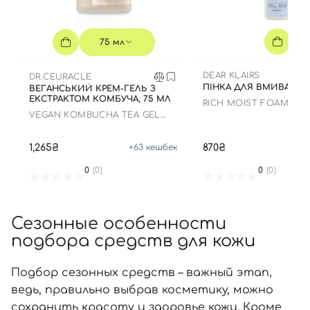
75 мл
DEAR KLAIRS
DR.CEURACLE
ПІНКА ДЛЯ ВМИВАННЯ,
ВЕГАНСЬКИЙ КРЕМ-ГЕЛЬ З
ЕКСТРАКТОМ КОМБУЧА, 75 МЛ
RICH MOIST FOAMING
CLEANSER
VEGAN KOMBUCHA TEA GEL
CREAM
1,265₴
870₴
+
63
кешбек
+
0
(0)
0
(0)
Сезонные особенности
подбора средств для кожи
Подбор сезонных средств – важный этап,
ведь, правильно выбрав косметику, можно
сохранить красоту и здоровье кожи. Кроме