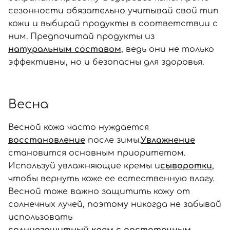
сезонности обязательно учитывай свой тип
кожи и выбирай продукты в соответствии с
ним. Предпочитай продукты из
натуральным составом
, ведь они не только
эффективны, но и безопасны для здоровья.
Вход
Регистрация
Весна
Весной кожа часто нуждается
Номер телефона
восстановление
после зимы.
Увлажнение
становится основным приоритетом.
Используй увлажняющие кремы и
сыворотки
,
чтобы вернуть коже ее естественную влагу.
Отправляя форму для авторизации/регистрации, вы
Весной тоже важно защитить кожу от
принимаете условия
Пользовательские соглашения
солнечных лучей, поэтому никогда не забывай
Далее
использовать