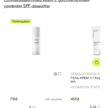
солнцезащитный крем с достаточным
Войти с помощью e-mail
уровнем SPF-защиты
.
ОЖИДАЕМ
GEEK&GORGEOUS
ГЕЛЬ-КРЕМ З ГЛІЦЕРИ
МЛ
HYDRATION STATION
710₴
455₴
+
35
кешбек
+
0
(0)
5.00
(3)