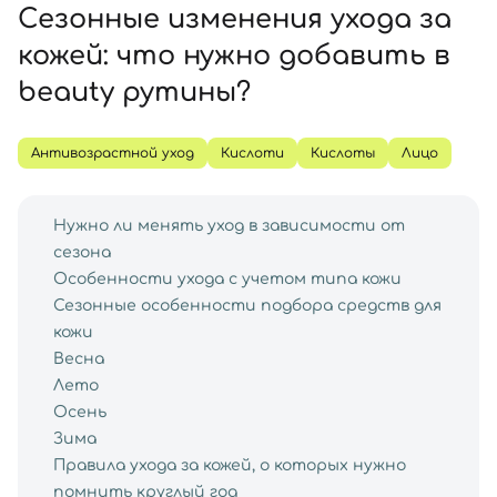
SPF-средства с тоном
Точечные от прыщей
SPF для волос
Для детей
Сезонные изменения ухода за
Кремы для тела с SPF
Миниатюры
Специальный уход
Дезодоранты
кожей: что нужно добавить в
Карбокситерапия
Для детей
Интимный уход
beauty рутины?
Бьюти Гаджеты
Для мужчин
Автозагар
Автозагар
Антивозрастной уход
Кислоти
Кислоты
Лицо
Наборы
Шея и декольте
Нужно ли менять уход в зависимости от
сезона
Для детей
Особенности ухода с учетом типа кожи
Для мужчин
Сезонные особенности подбора средств для
кожи
Весна
Лето
Осень
Зима
Правила ухода за кожей, о которых нужно
помнить круглый год