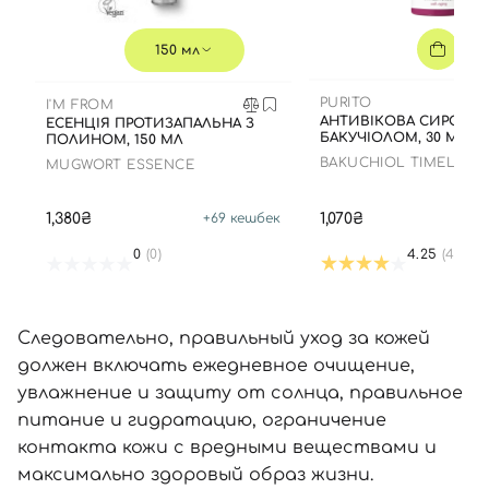
150 мл
PURITO
I'M FROM
АНТИВІКОВА СИРОВАТ
ЕСЕНЦІЯ ПРОТИЗАПАЛЬНА З
БАКУЧІОЛОМ, 30 МЛ
ПОЛИНОМ, 150 МЛ
BAKUCHIOL TIMELESS
MUGWORT ESSENCE
REVITALIZING SERUM
1,380₴
1,070₴
+
69
кешбек
+
0
(0)
4.25
(4)
Следовательно, правильный уход за кожей
должен включать ежедневное очищение,
увлажнение и защиту от солнца, правильное
питание и гидратацию, ограничение
контакта кожи с вредными веществами и
максимально здоровый образ жизни.