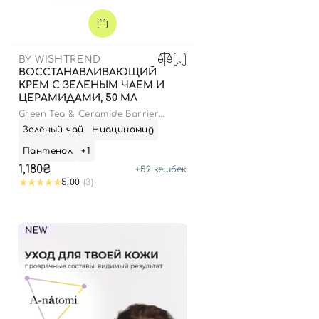
BY WISHTREND
ВОССТАНАВЛИВАЮЩИЙ
КРЕМ С ЗЕЛЕНЫМ ЧАЕМ И
ЦЕРАМИДАМИ, 50 МЛ
Green Tea & Ceramide Barrier
Cream
Зеленый чай
Ниацинамид
Пантенол
+1
1,180₴
+
59
кешбек
5.00
(3)