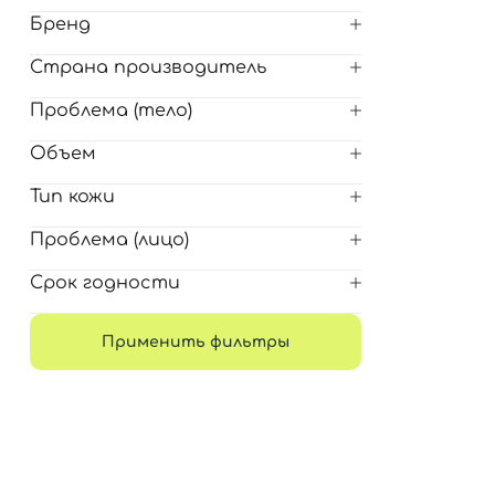
Для обличчя
Бренд
СПФ защита для детей
вары
Страна производитель
Для зоны век
Проблема (тело)
Объем
Тип кожи
Проблема (лицо)
Срок годности
Применить фильтры