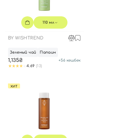
110 мл
BY WISHTREND
Зеленый чай
Папаин
1,135₴
+
56
кешбек
4.69
(13)
ХИТ