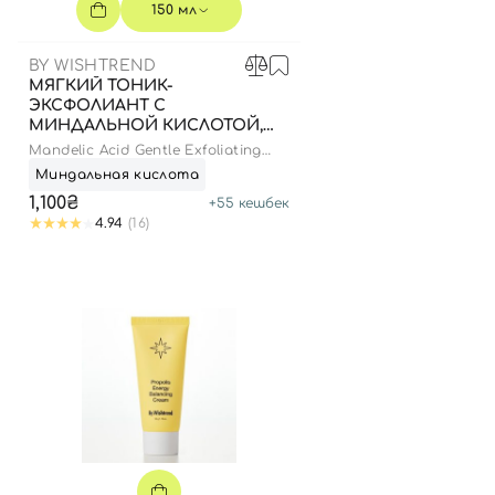
150 мл
BY WISHTREND
МЯГКИЙ ТОНИК-
ЭКСФОЛИАНТ С
МИНДАЛЬНОЙ КИСЛОТОЙ,
150 МЛ
Mandelic Acid Gentle Exfoliating
Toner
Миндальная кислота
1,100₴
+
55
кешбек
4.94
(16)