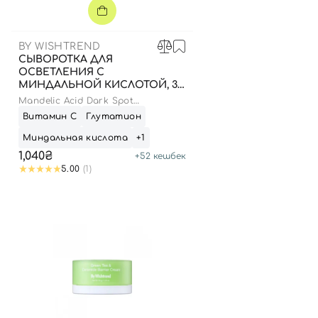
BY WISHTREND
СЫВОРОТКА ДЛЯ
ОСВЕТЛЕНИЯ С
МИНДАЛЬНОЙ КИСЛОТОЙ, 30
МЛ
Mandelic Acid Dark Spot
Correcting Serum
Витамин С
Глутатион
Миндальная кислота
+1
1,040₴
+
52
кешбек
5.00
(1)