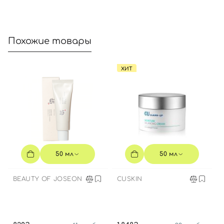
Похожие товары
Вход
Регистрация
ХИТ
Номер телефона
Отправляя форму для авторизации/регистрации, вы
принимаете условия
Пользовательские соглашения
50 мл
50 мл
Далее
BEAUTY OF JOSEON
CUSKIN
Войти с помощью e-mail