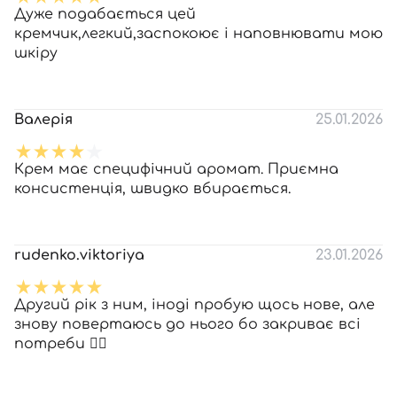
Дуже подабається цей
кремчик,легкий,заспокоює і наповнювати мою
шкіру
Валерія
25.01.2026
Крем має специфічний аромат. Приємна
консистенція, швидко вбирається.
rudenko.viktoriya
23.01.2026
Другий рік з ним, іноді пробую щось нове, але
знову повертаюсь до нього бо закриває всі
потреби 👍🏼