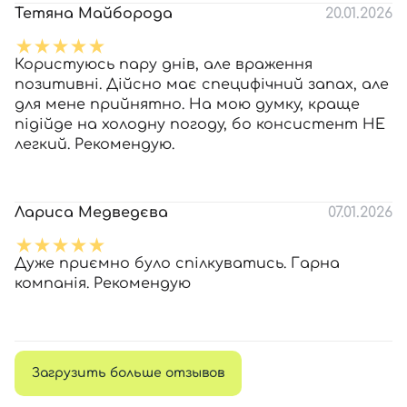
Тетяна Майборода
20.01.2026
Користуюсь пару днів, але враження
позитивні. Дійсно має специфічний запах, але
для мене прийнятно. На мою думку, краще
підійде на холодну погоду, бо консистент НЕ
легкий. Рекомендую.
Лариса Медведєва
07.01.2026
Дуже приємно було спілкуватись. Гарна
компанія. Рекомендую
Загрузить больше отзывов