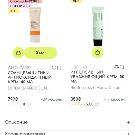
Срок до 16.09.2028
ХИТ
ВЫБОР ЯНЫ
ХИТ
40 мл
USOLAB
WHO CARES
ИНТЕНСИВНЫЙ
СОЛНЦЕЗАЩИТНЫЙ
УВЛАЖНЯЮЩИЙ КРЕМ, 50
АНТИОКСИДАНТНЫЙ
МЛ
КРЕМ, 40 МЛ
Bio Intensive Hand Cream
BIFIDA BARRIER SUN
CREAM
799₴
350₴
+
39
кешбек
+
17
кешбек
0
(0)
5.00
(2)
Описание
Характеристики