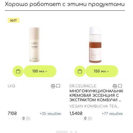
Хорошо работает с этими продуктами
ХИТ
100 мл
150 мл
UIQ
DR.CEURACLE
МНОГОФУНКЦИОНАЛЬНАЯ
КРЕМОВАЯ ЭССЕНЦИЯ С
ЭКСТРАКТОМ КОМБУЧИ И
ЧЕРНОГО ЧАЯ, 150 МЛ
VEGAN KOMBUCHA TEA
ESSENCE
710₴
1,540₴
+
35
кешбек
+
77
кешбек
0
(0)
0
(0)