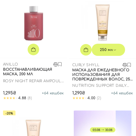
250 мл
ANILLO
CURLY SHYLL
ВОССТАНАВЛИВАЮЩАЯ
МАСКА ДЛЯ ЕЖЕДНЕВНОГО
МАСКА, 200 МЛ
ИСПОЛЬЗОВАНИЯ ДЛЯ
Вход
Регистрация
ПОВРЕЖДЕННЫХ ВОЛОС, 250
ROSY NIGHT REPAIR AMPOULE
МЛ
TREATMENT
NUTRITION SUPPORT DAILY
TREATMENT
1,295₴
1,290₴
+
64
кешбек
+
64
кешбек
Номер телефона
4.88
(8)
4.00
(2)
-20%
Отправляя форму для авторизации/регистрации, вы
принимаете условия
Пользовательские соглашения