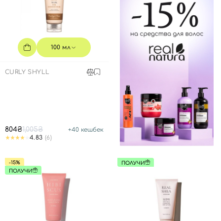
Далее
Войти с помощью e-mail
100 мл
CURLY SHYLL
804₴
1,005₴
+
40
кешбек
4.83
(6)
-15%
ПОЛУЧИ
ПОЛУЧИ