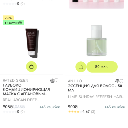
0
(0)
-15%
ПОЛУЧИ
50 мл
RATED GREEN
ANILLO
ГЛУБОКО
ЭССЕНЦИЯ ДЛЯ ВОЛОС - 50
КОНДИЦИОНИРУЮЩАЯ
МЛ
МАСКА С АРГАНОВЫМ
LIME SUNDAY REFRESH HAIR
МАСЛОМ, 200 МЛ
REAL ARGAN DEEP
ESSENCE
CONDITIONING HAIR MASK
905₴
1,065₴
900₴
+
45
кешбек
+
45
кешбек
0
(0)
4.67
(3)