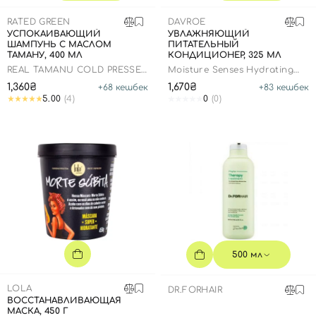
SPF-средства с тоном
Точечные от прыщей
SPF для волос
Для детей
RATED GREEN
Кремы для тела с SPF
Миниатюры
Специальный уход
Дезодоранты
DAVROE
УСПОКАИВАЮЩИЙ
УВЛАЖНЯЮЩИЙ
ШАМПУНЬ С МАСЛОМ
ПИТАТЕЛЬНЫЙ
Карбокситерапия
Для детей
Интимный уход
ТАМАНУ, 400 МЛ
КОНДИЦИОНЕР, 325 МЛ
Бьюти Гаджеты
Для мужчин
Автозагар
REAL TAMANU COLD PRESSED
Moisture Senses Hydrating
TAMANU OIL SOOTHING
Conditioner
1,360₴
1,670₴
+
68
кешбек
+
83
кешбек
SCALP SHAMPOO
Автозагар
5.00
(4)
0
(0)
Наборы
Шея и декольте
Для детей
Для мужчин
500 мл
LOLA
DR.FORHAIR
ВОССТАНАВЛИВАЮЩАЯ
МАСКА, 450 Г