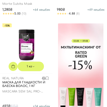
Morte Subita Mask
1,280₴
980₴
+
64
кешбек
+
49
кешбек
5.00
(10)
4.88
(8)
-15%
1 кг
REAL NATURA
МАСКА ДЛЯ ГЛАДКОСТИ И
БЛЕСКА ВОЛОС, 1 КГ
MÁSCARA SEM SAL PRO-
LISOS ANTI FRIZZ ARGAN
692₴
815₴
+
34
кешбек