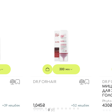
Вы еще не добавили товары в корзину
Отправляя форму для авторизации/регистрации, вы
принимаете условия
Пользовательские соглашения
Далее
Войти с помощью e-mail
л
300 мл
DR.FORHAIR
DR.F
МИЦ
ДЛЯ
ГОЛО
Phyto
1,045₴
430
+
39
кешбек
+
52
кешбек
0
(0)