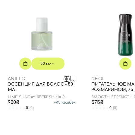
50 мл
ANILLO
NEQI
ЭССЕНЦИЯ ДЛЯ ВОЛОС - 50
ПИТАТЕЛЬНОЕ МА
МЛ
РОЗМАРИНОМ, 75
LIME SUNDAY REFRESH HAIR
SMOOTH STRENGTH 
ESSENCE
OIL
900₴
575₴
+
45
кешбек
0
(0)
0
(0)