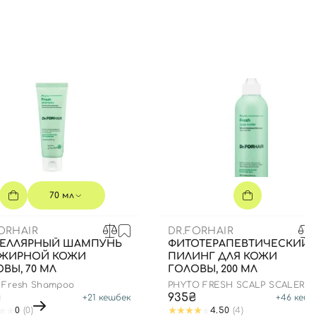
70 мл
ORHAIR
DR.FORHAIR
ЕЛЛЯРНЫЙ ШАМПУНЬ
ФИТОТЕРАПЕВТИЧЕСКИЙ
 ЖИРНОЙ КОЖИ
ПИЛИНГ ДЛЯ КОЖИ
ВЫ, 70 МЛ
ГОЛОВЫ, 200 МЛ
 Fresh Shampoo
PHYTO FRESH SCALP SCALER
₴
935₴
+
21
кешбек
+
46
кешб
0
(0)
4.50
(4)