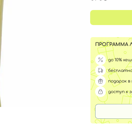
Для обличчя
СПФ защита для детей
вары
Для зоны век
ПРОГРАММА 
до 10% ке
бесплатна
подарок в 
доступ к 