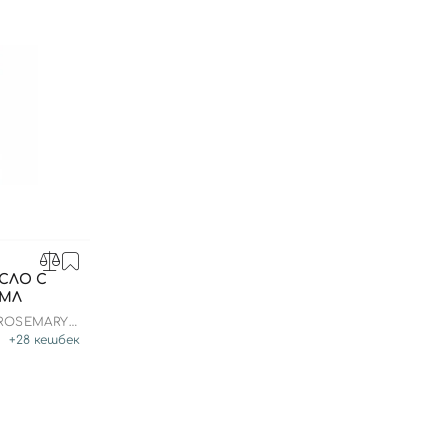
СЛО С
 МЛ
ROSEMARY
+
28
кешбек
Вход
Регистрация
Номер телефона