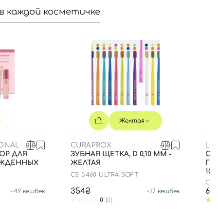
в каждой косметичке
Желтая
IONAL
CURAPROX
LO
ЮР ДЛЯ
ЗУБНАЯ ЩЕТКА, D 0,10 ММ -
ОЧ
ЕЖДЕННЫХ
ЖЕЛТАЯ
ГЛ
100
CS 5460 ULTRA SOFT
Cla
354₴
69
+
49
кешбек
+
17
кешбек
0
(0)