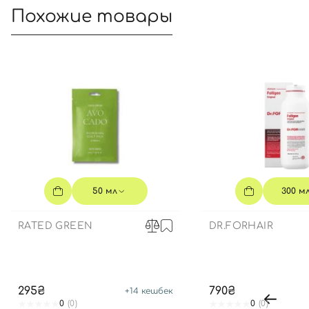
Похожие товары
50 мл
300 м
RATED GREEN
DR.FORHAIR
295₴
790₴
+
14
кешбек
0
(0)
0
(0)