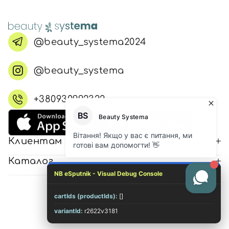
@beauty_systema2024
@beauty_systema
+380930992322
Клиентам
Каталог
NB eSputnik - Visual Debug Console
cartIds (productIds):
[]
© 2026 Все права защищены
variantId:
r2622v3181