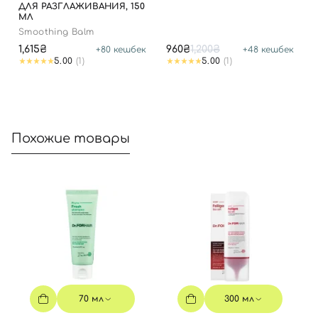
ДЛЯ РАЗГЛАЖИВАНИЯ, 150
МЛ
Smoothing Balm
Отправляя форму для авторизации/регистрации, вы
1,615₴
960₴
1,200₴
+
80
кешбек
+
48
кешбек
принимаете условия
Пользовательские соглашения
5.00
(1)
5.00
(1)
Далее
Войти с помощью e-mail
Похожие товары
70 мл
300 мл