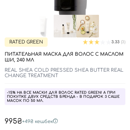
SPF-средства с тоном
Точечные от прыщей
SPF для волос
Для детей
Кремы для тела с SPF
Миниатюры
Специальный уход
Дезодоранты
Карбокситерапия
Для детей
Интимный уход
Бьюти Гаджеты
Для мужчин
Автозагар
Автозагар
RATED GREEN
3.33
(3)
Наборы
ПИТАТЕЛЬНАЯ МАСКА ДЛЯ ВОЛОС С МАСЛОМ
Шея и декольте
ШИ, 240 МЛ
Для детей
REAL SHEA COLD PRESSED SHEA BUTTER REAL
CHANGE TREATMENT
Для мужчин
-15% НА ВСЕ МАСКИ ДЛЯ ВОЛОС RATED GREEN! А ПРИ
ПОКУПКЕ ДВУХ СРЕДСТВ БРЕНДА - В ПОДАРОК 3 САШЕ
МАСОК ПО 50 МЛ.
995₴
+
49₴
кешбек