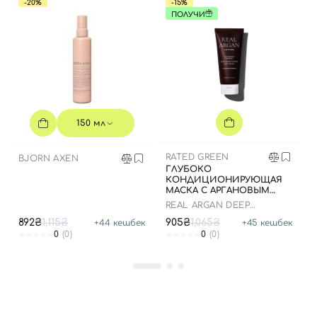
-20%
-15%
ПОЛУЧИ
150 мл
RATED GREEN
BJORN AXEN
Вход
Регистрация
ГЛУБОКО
КОНДИЦИОНИРУЮЩАЯ
МАСКА С АРГАНОВЫМ
МАСЛОМ, 200 МЛ
Номер телефона
REAL ARGAN DEEP
CONDITIONING HAIR MASK
892₴
1,115₴
905₴
1,065₴
+
44
кешбек
+
45
кешбек
0
(0)
0
(0)
Отправляя форму для авторизации/регистрации, вы
принимаете условия
Пользовательские соглашения
Далее