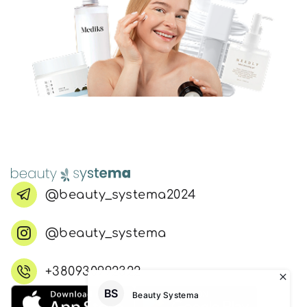
@beauty_systema2024
@beauty_systema
+380930992322