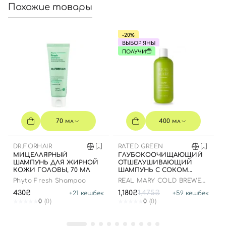
Похожие товары
Войти с помощью e-mail
-20%
ВЫБОР ЯНЫ
ПОЛУЧИ
70 мл
400 мл
DR.FORHAIR
RATED GREEN
МИЦЕЛЛЯРНЫЙ
ГЛУБОКООЧИЩАЮЩИЙ
ШАМПУНЬ ДЛЯ ЖИРНОЙ
ОТШЕЛУШИВАЮЩИЙ
КОЖИ ГОЛОВЫ, 70 МЛ
ШАМПУНЬ С СОКОМ
РОЗМАРИНА, 400 МЛ
Phyto Fresh Shampoo
REAL MARY COLD BREWED
ROSEMARY EXFOLIATING
430₴
1,180₴
1,475₴
+
21
кешбек
+
59
кешбек
SCALP SHAMPOO
0
(0)
0
(0)