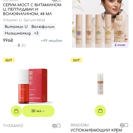
CUSKIN
СЕРУМ-МОСТ С ВИТАМИНОМ
U, ПЕПТИДАМИ И
ВОЛЮФИЛИНОМ, 48 МЛ
Vitamin U Serum Mist
Витамин U
Волюфилин
Ниацинамид
+3
996₴
+
49
кешбек
0
(0)
ХИТ
ХИТ
30 мл
BRADERM
THERAMID
УСПОКАИВАЮЩИЙ КРЕМ