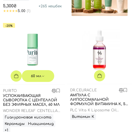
5,300₴
+
265
кешбек
5.00
(1)
-20%
60 мл
DR.CEURACLE
PURITO
АМПУЛА С
УСПОКАИВАЮЩАЯ
ЛИПОСОМАЛЬНОЙ
СЫВОРОТКА С ЦЕНТЕЛЛОЙ
ФОРМУЛОЙ ВИТАМИНА К, 50
БЕЗ ЭФИРНЫХ МАСЕЛ, 60 МЛ
МЛ
PLC Vita K Liposome Oil
WONDER RELEAF CENTELLA
Ampoule
SERUM UNSCENTED
Витамин К
Гиалуроновая кислота
Керамиды
Ниацинамид
+1