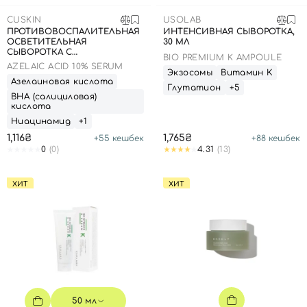
SPF-средства с тоном
Точечные от прыщей
SPF для волос
Для детей
CUSKIN
USOLAB
Кремы для тела с SPF
Миниатюры
Специальный уход
Дезодоранты
ПРОТИВОВОСПАЛИТЕЛЬНАЯ
ИНТЕНСИВНАЯ СЫВОРОТКА,
ОСВЕТИТЕЛЬНАЯ
30 МЛ
Карбокситерапия
Для детей
Интимный уход
СЫВОРОТКА С
BIO PREMIUM K AMPOULE
АЗЕЛАИНОВОЙ КИСЛОТОЙ,
AZELAIC ACID 10% SERUM
Бьюти Гаджеты
Для мужчин
Автозагар
30 МЛ
Экзосомы
Витамин К
Азелаиновая кислота
Глутатион
+5
Автозагар
ВНА (салициловая)
кислота
Наборы
Ниацинамид
+1
Шея и декольте
1,116₴
1,765₴
+
55
кешбек
+
88
кешбек
0
(0)
4.31
(13)
Для детей
Для мужчин
ХИТ
ХИТ
50 мл