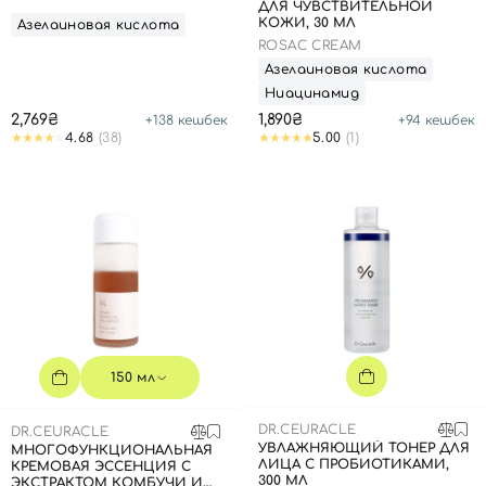
ДЛЯ ЧУВСТВИТЕЛЬНОЙ
КОЖИ, 30 МЛ
Азелаиновая кислота
ROSAC CREAM
Азелаиновая кислота
Ниацинамид
2,769₴
1,890₴
+
138
кешбек
+
94
кешбек
4.68
(38)
5.00
(1)
150 мл
DR.CEURACLE
DR.CEURACLE
УВЛАЖНЯЮЩИЙ ТОНЕР ДЛЯ
МНОГОФУНКЦИОНАЛЬНАЯ
Вход
Регистрация
ЛИЦА С ПРОБИОТИКАМИ,
КРЕМОВАЯ ЭССЕНЦИЯ С
300 МЛ
ЭКСТРАКТОМ КОМБУЧИ И