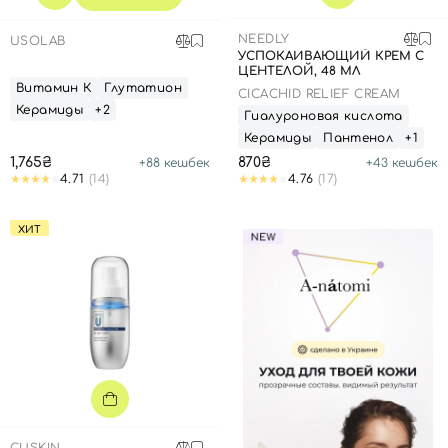
NEEDLY
USOLAB
УСПОКАИВАЮЩИЙ КРЕМ С
ЦЕНТЕЛОЙ, 48 МЛ
Витамин К
Глутатион
CICACHID RELIEF CREAM
Керамиды
+2
Гиалуроновая кислота
Керамиды
Пантенол
+1
1,765₴
870₴
+
88
кешбек
+
43
кешбек
4.71
(14)
4.76
(17)
ХИТ