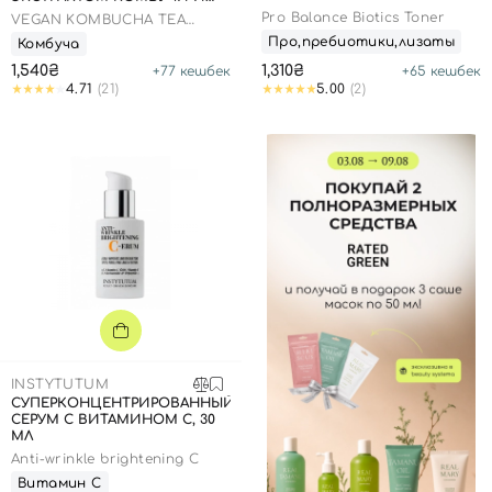
ЧЕРНОГО ЧАЯ, 150 МЛ
Pro Balance Biotics Toner
VEGAN KOMBUCHA TEA
Номер телефона
ESSENCE
Про,пребиотики,лизаты
Комбуча
1,540₴
1,310₴
+
77
кешбек
+
65
кешбек
4.71
(21)
5.00
(2)
Отправляя форму для авторизации/регистрации, вы
принимаете условия
Пользовательские соглашения
Далее
Войти с помощью e-mail
INSTYTUTUM
СУПЕРКОНЦЕНТРИРОВАННЫЙ
СЕРУМ С ВИТАМИНОМ С, 30
МЛ
Anti-wrinkle brightening C
Витамин С