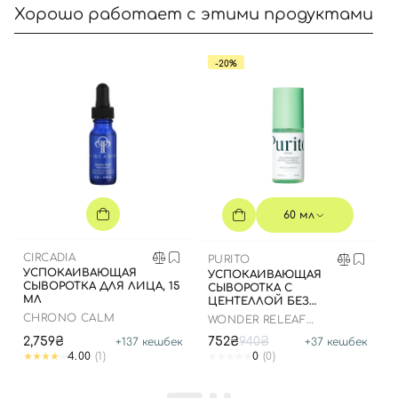
Хорошо работает с этими продуктами
-20%
60 мл
CIRCADIA
PURITO
УСПОКАИВАЮЩАЯ
УСПОКАИВАЮЩАЯ
СЫВОРОТКА ДЛЯ ЛИЦА, 15
СЫВОРОТКА С
МЛ
ЦЕНТЕЛЛОЙ БЕЗ
ЭФИРНЫХ МАСЕЛ, 60 МЛ
CHRONO CALM
WONDER RELEAF
CENTELLA SERUM
2,759₴
752₴
940₴
+
137
кешбек
+
37
кешбек
UNSCENTED
Вход
Регистрация
4.00
(1)
0
(0)