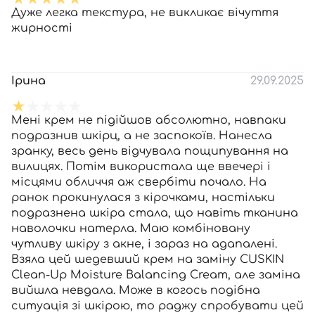
Дуже легка текстура, не викликає вічуття
жирності
Ірина
29.09.2025
Мені крем не підійшов абсолютно, навпаки
подразнив шкірц, а не заспокоїв. Нанесла
зранку, весь день відчувала пощипування на
вилицях. Потім використала ще ввечері і
місцями обличчя аж свербіти почало. На
ранок прокинулася з кірочками, настільки
подразнена шкіра стала, що навіть тканина
наволочки натерла. Маю комбіновану
чутливу шкіру з акне, і зараз на адапалені.
Взяла цей шедевший крем на заміну CUSKIN
Clean-Up Moisture Balancing Cream, але заміна
вийшла невдала. Може в когось подібна
ситуація зі шкірою, то раджу спробувати цей