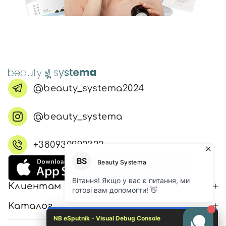
@beauty_systema2024
@beauty_systema
+380930992322
Клиентам
Каталог
NB eSputnik - Visual Debug Console