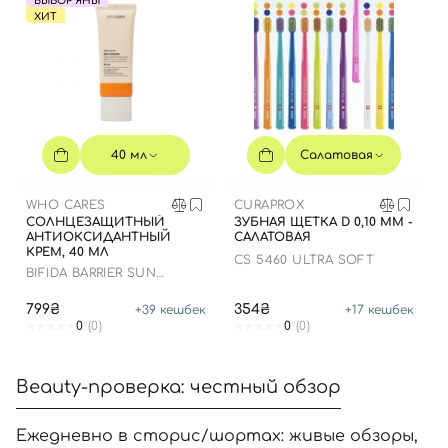
ВЫБОР ЯНЫ
ХИТ
40 мл
Салатовая
WHO CARES
CURAPROX
СОЛНЦЕЗАЩИТНЫЙ
ЗУБНАЯ ЩЕТКА D 0,10 ММ -
АНТИОКСИДАНТНЫЙ
САЛАТОВАЯ
КРЕМ, 40 МЛ
CS 5460 ULTRA SOFT
BIFIDA BARRIER SUN
CREAM
799₴
354₴
+
39
кешбек
+
17
кешбек
0
(0)
0
(0)
Beauty-проверка: честный обзор
Ежедневно в сторис/шортах: живые обзоры,