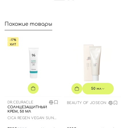
Номер телефона
Похожие товары
Отправляя форму для авторизации/регистрации, вы
принимаете условия
Пользовательские соглашения
-17%
ХИТ
Далее
Войти с помощью e-mail
50 мл
DR.CEURACLE
BEAUTY OF JOSEON
СОЛНЦЕЗАЩИТНЫЙ
КРЕМ, 50 МЛ
СICA REGEN VEGAN SUN
GEL SPF50+ PA++++