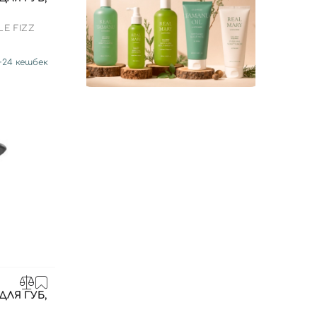
LE FIZZ
+
24
кешбек
ДЛЯ ГУБ,