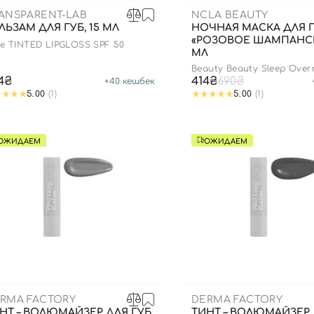
ANSPARENT-LAB
NCLA BEAUTY
ЛЬЗАМ ДЛЯ ГУБ, 15 МЛ
НОЧНАЯ МАСКА ДЛЯ 
«РОЗОВОЕ ШАМПАНСК
se TINTED LIPGLOSS SPF 50
МЛ
Beauty Beauty Sleep Overn
Mask - Pink Champagne
4₴
414₴
690₴
+
40
кешбек
5.00
(1)
5.00
(1)
ОЖИДАЕМ
ОЖИДАЕМ
RMA FACTORY
DERMA FACTORY
НТ – ВОЛЮМАЙЗЕР ДЛЯ ГУБ,
ТИНТ – ВОЛЮМАЙЗЕР 