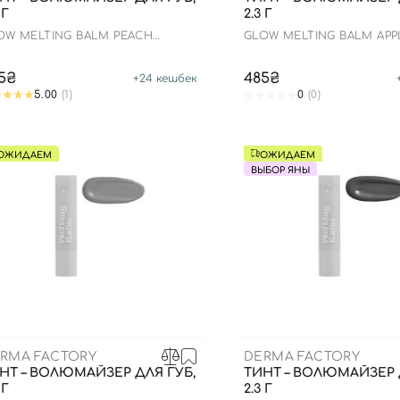
 Г
2.3 Г
OW MELTING BALM PEACH
GLOW MELTING BALM APP
MENT
5₴
485₴
+
24
кешбек
5.00
(1)
0
(0)
ОЖИДАЕМ
ОЖИДАЕМ
ВЫБОР ЯНЫ
Вход
Регистрация
RMA FACTORY
DERMA FACTORY
Номер телефона
НТ – ВОЛЮМАЙЗЕР ДЛЯ ГУБ,
ТИНТ – ВОЛЮМАЙЗЕР 
 Г
2.3 Г