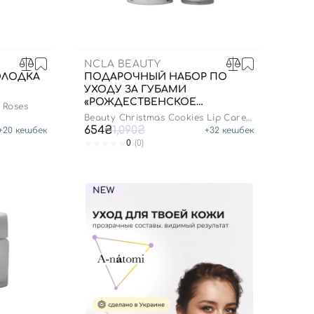
NCLA BEAUTY
ОЛОДКА
ПОДАРОЧНЫЙ НАБОР ПО
УХОДУ ЗА ГУБАМИ
«РОЖДЕСТВЕНСКОЕ
 Roses
ПЕЧЕНЬЕ», 3 В 1
Beauty Christmas Cookies Lip Care
Set
654₴
1,090₴
+
20
кешбек
+
32
кешбек
0
(0)