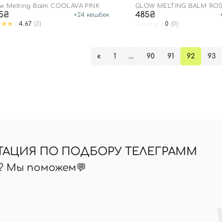
ow Melting Balm COOLAVA PINK
GLOW MELTING BALM RO
PERFECTION
5₴
485₴
+
24
кешбек
Вы еще не добавили товары в корзину
4.67
(3)
0
(0)
Отправляя форму для авторизации/регистрации, вы
принимаете условия
Пользовательские соглашения
«
1
…
90
91
92
93
Далее
Войти с помощью e-mail
ТАЦИЯ ПО ПОДБОРУ ТЕЛЕГРАММ
ь? Мы поможем💬