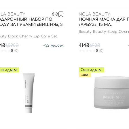
LA BEAUTY
NCLA BEAUTY
ДАРОЧНЫЙ НАБОР ПО
НОЧНАЯ МАСКА ДЛЯ 
ОДУ ЗА ГУБАМИ «ВИШНЯ», 3
«АРБУЗ», 15 МЛ.
Beauty Beauty Sleep Overn
Mask - Watermelon
uty Black Cherry Lip Care Set
4₴
1,090₴
414₴
690₴
+
32
кешбек
0
(0)
0
(0)
ОЖИДАЕМ
ОЖИДАЕМ
-40%