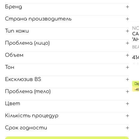
Бренд
Все то
Страна производитель
NC
Тип кожи
СА
"А
Проблема (лицо)
BEA
Объем
41
Тон
Ексклюзив BS
-4
Проблема (тело)
Цвет
Кількість процедур
Срок годности