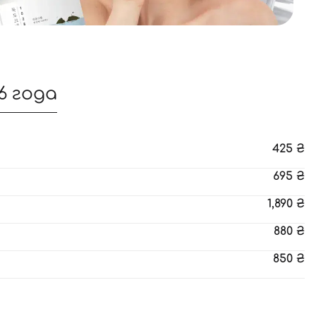
6 года
425
₴
695
₴
1,890
₴
880
₴
850
₴