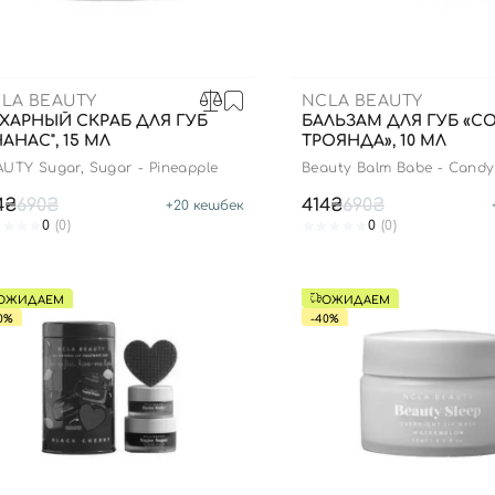
Для обличчя
СПФ защита для детей
вары
Для зоны век
LA BEAUTY
NCLA BEAUTY
ХАРНЫЙ СКРАБ ДЛЯ ГУБ
БАЛЬЗАМ ДЛЯ ГУБ «С
НАНАС", 15 МЛ
ТРОЯНДА», 10 МЛ
UTY Sugar, Sugar - Pineapple
Beauty Balm Babe - Candy
4₴
690₴
414₴
690₴
+
20
кешбек
0
(0)
0
(0)
ОЖИДАЕМ
ОЖИДАЕМ
0%
-40%