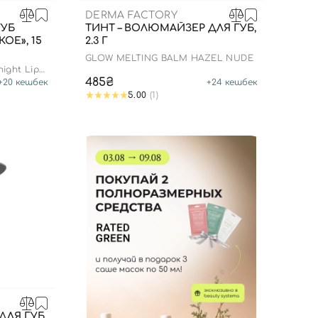
DERMA FACTORY
ГУБ
ТИНТ – ВОЛЮМАЙЗЕР ДЛЯ ГУБ,
ОЕ», 15
2.3 Г
GLOW MELTING BALM HAZEL NUDE
ight Lip
485₴
+
20
кешбек
+
24
кешбек
5.00
(1)
ДЛЯ ГУБ,