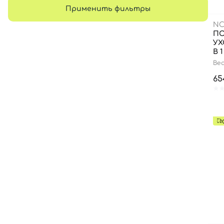
Применить фильтры
NC
ПО
УХ
В 1
Bea
65