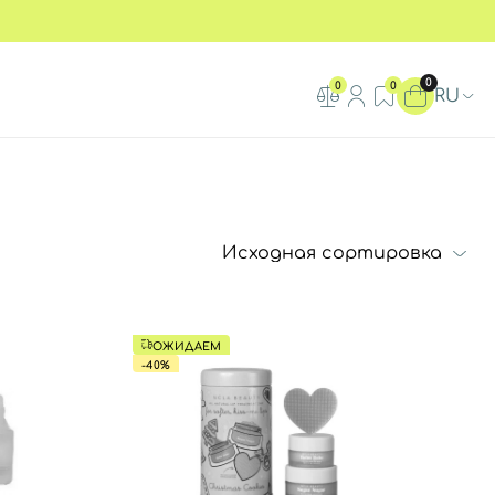
0
0
0
RU
ОЖИДАЕМ
-40%