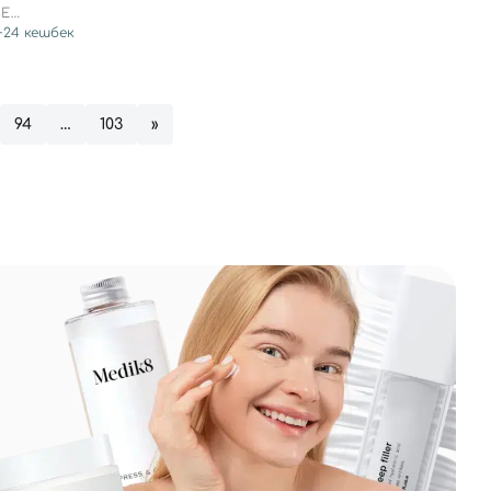
SE
+
24
кешбек
94
…
103
»